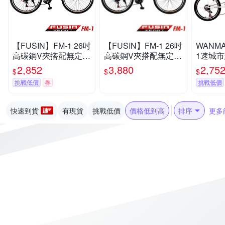
【FUSIN】FM-1 26吋
【FUSIN】FM-1 26吋
WANMA
高碳鋼V夾搭配無定位
高碳鋼V夾搭配無定位
1速城
21速登山車-DIY組裝
21速登山車（100%出
(服務升
2,852
3,880
2,75
$
$
$
版
貨服務升級版本）
挑戰低價
券
挑戰低價
快速到貨
有現貨
挑戰低價
價格低到高
排序
更多