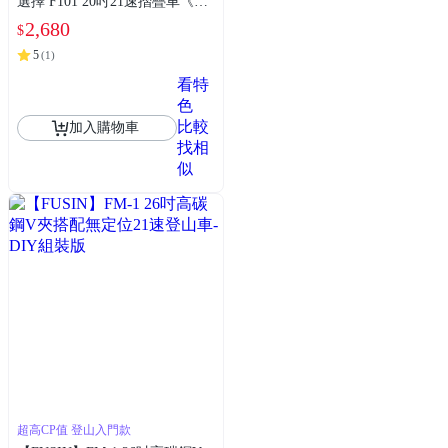
選擇 F101 20吋21速摺疊車《DI
Y調整》
2,680
$
5
(
1
)
看特
色
比較
加入購物車
找相
似
超高CP值 登山入門款