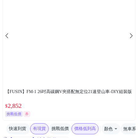
【FUSIN】FM-1 26吋高碳鋼V夾搭配無定位21速登山車-DIY組裝版
2,852
$
挑戰低價
券
快速到貨
有現貨
挑戰低價
價格低到高
顏色
煞車系