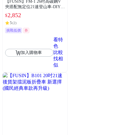
【FUSIN】FM-1 26吋高碳鋼V
夾搭配無定位21速登山車-DIY組
裝版
2,852
$
5
(
2
)
挑戰低價
券
看特
色
比較
加入購物車
找相
似