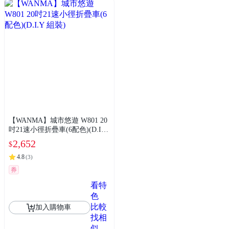
【WANMA】城市悠遊 W801 20
吋21速小徑折疊車(6配色)(D.I.Y
組裝)
2,652
$
4.8
(
3
)
券
看特
色
比較
加入購物車
找相
似