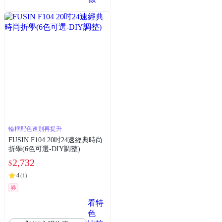
輪框配色速別再提升
FUSIN F104 20吋24速經典時尚
折學(6色可選-DIY調整)
2,732
$
4
(
1
)
券
看特
色