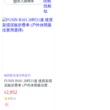
比較
加入購物車
找相
似
輪框配色速別再提升
FUSIN B101 20吋21速 後貨架擋
泥板折疊車 (戶外休閒最佳實用
選擇)
2,952
$
4.3
(
3
)
券