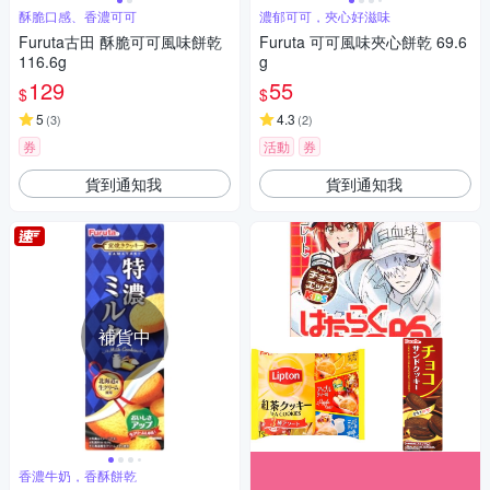
酥脆口感、香濃可可
濃郁可可，夾心好滋味
Furuta古田 酥脆可可風味餅乾
Furuta 可可風味夾心餅乾 69.6
116.6g
g
129
55
$
$
5
4.3
(
3
)
(
2
)
券
活動
券
貨到通知我
貨到通知我
補貨中
香濃牛奶，香酥餅乾