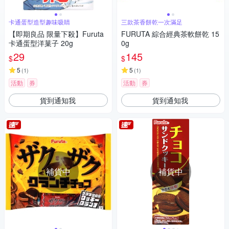
卡通蛋型造型趣味吸睛
三款茶香餅乾一次滿足
【即期良品 限量下殺】Furuta
FURUTA 綜合經典茶軟餅乾 15
卡通蛋型洋菓子 20g
0g
29
145
$
$
5
5
(
1
)
(
1
)
活動
券
活動
券
貨到通知我
貨到通知我
補貨中
補貨中