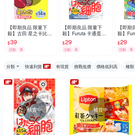
【即期良品 限量下
【即期良品 限量下
【即期
殺】古田 星之卡比蛋
殺】Furuta 卡通蛋型
殺】Fur
型洋菓子 20g
洋菓子 20g
型洋菓子
39
29
29
$
$
$
活動
券
活動
券
活動
券
分類
快速到貨
有現貨
挑戰低價
價格低到高
種類
補貨中
補貨中