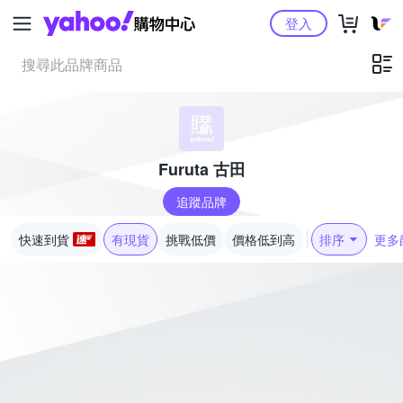
Yahoo購物中心
登入
Furuta 古田
追蹤品牌
快速到貨
有現貨
挑戰低價
價格低到高
排序
更多