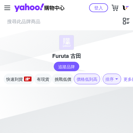
Yahoo購物中心
登入
Furuta 古田
追蹤品牌
快速到貨
有現貨
挑戰低價
價格低到高
排序
更多