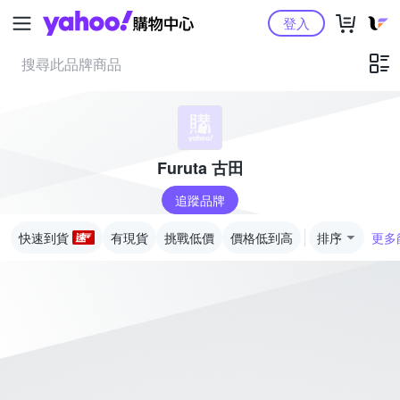
Yahoo購物中心
登入
Furuta 古田
追蹤品牌
快速到貨
有現貨
挑戰低價
價格低到高
排序
更多