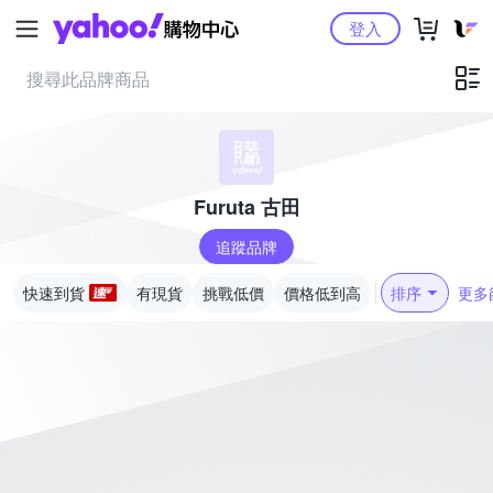
Yahoo購物中心
登入
Furuta 古田
追蹤品牌
快速到貨
有現貨
挑戰低價
價格低到高
排序
更多