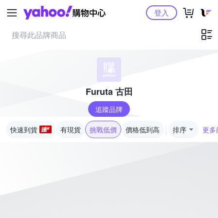
Yahoo購物中心
登入
Furuta 古田
追蹤品牌
快速到貨
有現貨
挑戰低價
價格低到高
排序
更多