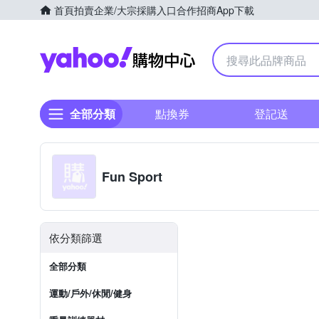
首頁
拍賣
企業/大宗採購入口
合作招商
App下載
Yahoo購物中心
全部分類
點換券
登記送
Fun Sport
依分類篩選
全部分類
運動/戶外/休閒/健身