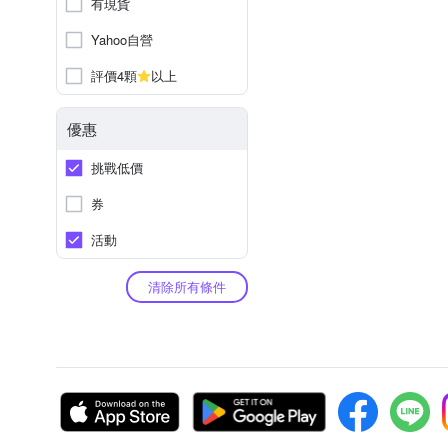
有現貨
Yahoo自營
評價4顆
以上
優惠
挑戰低價
券
活動
清除所有條件