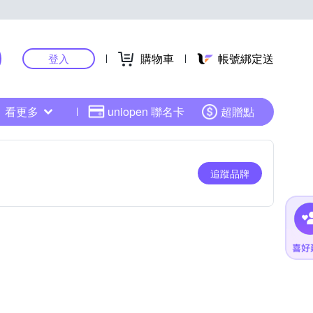
購物車
帳號綁定送
登入
看更多
uniopen 聯名卡
超贈點
追蹤品牌