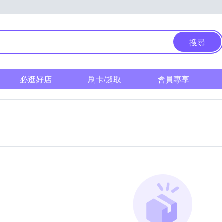
搜尋
必逛好店
刷卡/超取
會員專享