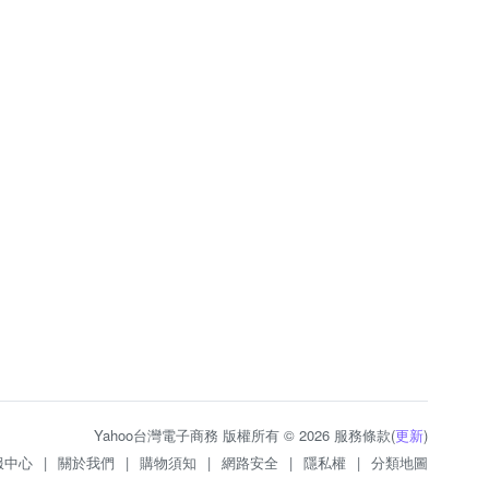
Yahoo台灣電子商務 版權所有 © 2026 服務條款(
更新
)
服中心
|
關於我們
|
購物須知
|
網路安全
|
隱私權
|
分類地圖