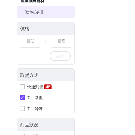
重量訓練器材
伏地挺身器
價格
-
確定
取貨方式
快速到貨
7-11常溫
7-11冷凍
商品狀況