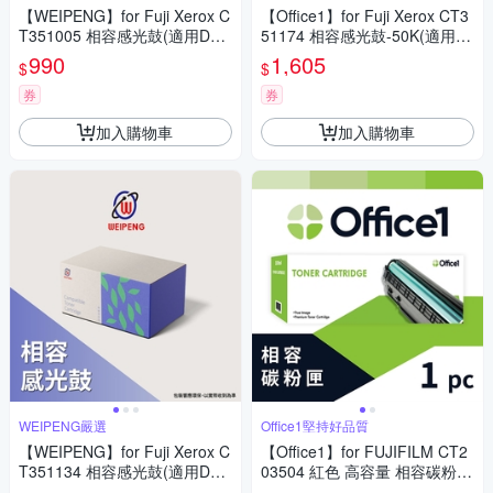
【WEIPENG】for Fuji Xerox C
【Office1】for Fuji Xerox CT3
T351005 相容感光鼓(適用Doc
51174 相容感光鼓-50K(適用D
uPrint P115b/P115W/M115b/
ocuPrint P375d/P375dw/M375
990
1,605
$
$
M115W/M115fs/M115Z)
z)
券
券
加入購物車
加入購物車
WEIPENG嚴選
Office1堅持好品質
【WEIPENG】for Fuji Xerox C
【Office1】for FUJIFILM CT2
T351134 相容感光鼓(適用Doc
03504 紅色 高容量 相容碳粉匣
uPrint P285/M285)
(適用ApeosPrint C325dw/Ape