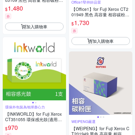
03109 黑色 高容量 相容碳粉匣
Office1堅持好品質
12K(適用DocuPrint P375d/P37
1,480
$
【Office1】for Fuji Xerox CT2
5dw/M375z)
01949 黑色 高容量 相容碳粉匣
券
(適用DocuPrint P455d/M455d
1,730
$
f)
加入購物車
券
加入購物車
環保外包裝為地球盡心力
【INKWORLD】for Fuji Xerox
CT351055 環保感光鼓(適用Do
WEIPENG嚴選
cuPrint M225dw/M225z/M265
970
$
【WEIPENG】for Fuji Xerox C
z/P225d/P225db)
T201949 黑色 高容量 相容碳