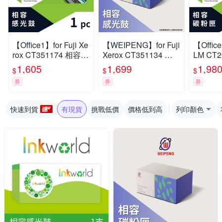
【Office1】for Fuji Xe
【WEIPENG】for Fuji
【Office
rox CT351174 相容感
Xerox CT351134 相
LM CT
光鼓-50K(適用DocuP
容感光鼓(適用DocuPr
高容量 
1,605
1,699
1,98
$
$
$
rint P375d/P375dw/M
int P285/M285)
用Apeos
券
券
券
375z)
w/Apeo
25z)
快速到貨
有現貨
挑戰低價
價格低到高
列印顏色