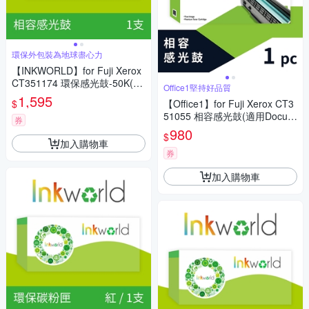
環保外包裝為地球盡心力
【INKWORLD】for Fuji Xerox
CT351174 環保感光鼓-50K(適
Office1堅持好品質
用DocuPrint P375d/P375dw/M
1,595
$
【Office1】for Fuji Xerox CT3
375z)
51055 相容感光鼓(適用DocuPr
券
int M225dw/M225z/M265z/P2
980
$
25d/P225db)
加入購物車
券
加入購物車