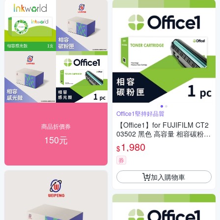
Office1堅持好品質
【Office1】for FUJIFILM CT2
商品折價券
03502 黑色 高容量 相容碳粉匣
150元
(適用ApeosPrint C325dw/Ape
1,980
$
os C325dw/C325z)
券
加入購物車