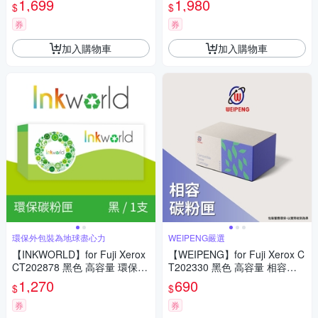
1,699
1,980
$
$
os C325dw/C325z)
券
券
加入購物車
加入購物車
環保外包裝為地球盡心力
WEIPENG嚴選
【INKWORLD】for Fuji Xerox
【WEIPENG】for Fuji Xerox C
CT202878 黑色 高容量 環保碳
T202330 黑色 高容量 相容碳
粉匣(適用DocuPrint P285/P28
粉匣(適用DocuPrint P225d/M2
1,270
690
$
$
5dw/M285/M285z)
25dw/M225z/P265dw)
券
券