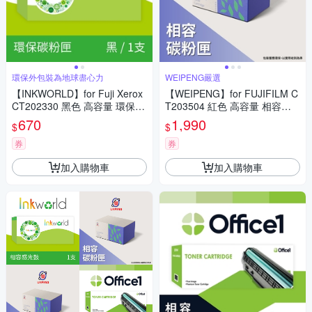
環保外包裝為地球盡心力
WEIPENG嚴選
【INKWORLD】for Fuji Xerox
【WEIPENG】for FUJIFILM C
CT202330 黑色 高容量 環保碳
T203504 紅色 高容量 相容碳
粉匣(適用DocuPrint P225d/M2
粉匣(適用ApeosPrint C325dw/
670
1,990
$
$
25dw/M225z/P265dw)
Apeos C325dw/C325z)
券
券
加入購物車
加入購物車