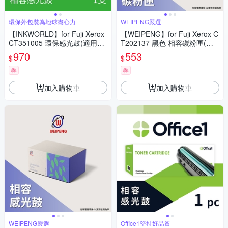
環保外包裝為地球盡心力
WEIPENG嚴選
【INKWORLD】for Fuji Xerox
【WEIPENG】for Fuji Xerox C
CT351005 環保感光鼓(適用Do
T202137 黑色 相容碳粉匣(適
cuPrint P115b/P115W/M115b/
用DocuPrint P115b/P115W/M
970
553
$
$
M115W/M115fs/M115Z)
115b/M115W/M115fs/M115Z)
券
券
加入購物車
加入購物車
WEIPENG嚴選
Office1堅持好品質