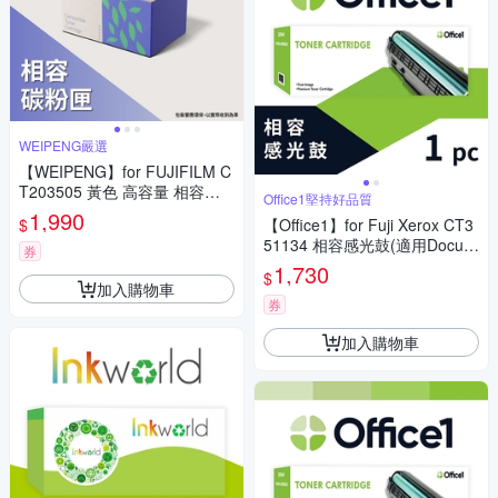
WEIPENG嚴選
【WEIPENG】for FUJIFILM C
T203505 黃色 高容量 相容碳
Office1堅持好品質
粉匣(適用ApeosPrint C325dw/
1,990
$
【Office1】for Fuji Xerox CT3
Apeos C325dw/C325z)
51134 相容感光鼓(適用DocuPr
券
int P285/M285)
1,730
$
加入購物車
券
加入購物車