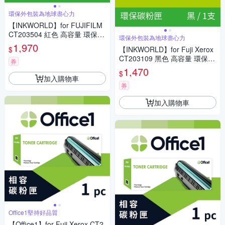
環保外包裝為地球盡心力
【INKWORLD】for FUJIFILM
CT203504 紅色 高容量 環保碳
環保外包裝為地球盡心力
粉匣(適用ApeosPrint C325dw/
1,970
$
【INKWORLD】for Fuji Xerox
Apeos C325dw/C325z)
CT203109 黑色 高容量 環保碳
券
粉匣12K(適用DocuPrint P375
1,470
$
d/P375dw/M375z)
加入購物車
券
加入購物車
Office1堅持好品質
【Office1】for Fuji Xerox CT2