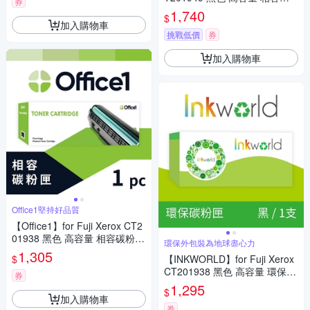
券
粉匣(適用DocuPrint P455d/M4
1,740
$
55df)
加入購物車
挑戰低價
券
加入購物車
Office1堅持好品質
【Office1】for Fuji Xerox CT2
01938 黑色 高容量 相容碳粉匣
環保外包裝為地球盡心力
(適用DocuPrint M355df/P355
1,305
$
【INKWORLD】for Fuji Xerox
d/P365d)
CT201938 黑色 高容量 環保碳
券
粉匣(適用DocuPrint M355df/P
1,295
$
355d/P365d)
加入購物車
券