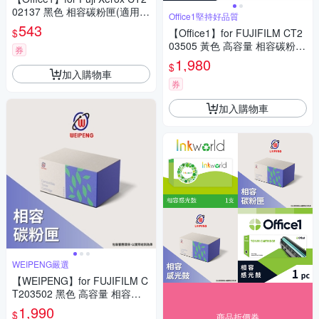
02137 黑色 相容碳粉匣(適用D
Office1堅持好品質
ocuPrint P115b/P115W/M115
543
$
【Office1】for FUJIFILM CT2
b/M115W/M115fs/M115Z)
03505 黃色 高容量 相容碳粉匣
券
(適用ApeosPrint C325dw/Ape
1,980
$
os C325dw/C325z)
加入購物車
券
加入購物車
WEIPENG嚴選
【WEIPENG】for FUJIFILM C
T203502 黑色 高容量 相容碳
粉匣(適用ApeosPrint C325dw/
1,990
$
商品折價券