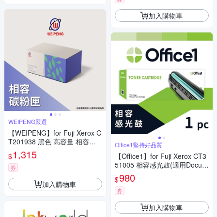
加入購物車
WEIPENG嚴選
【WEIPENG】for Fuji Xerox C
T201938 黑色 高容量 相容碳
Office1堅持好品質
粉匣(適用DocuPrint M355df/P
1,315
$
【Office1】for Fuji Xerox CT3
355d/P365d)
51005 相容感光鼓(適用DocuPr
券
int P115b/P115W/M115b/M11
980
$
5W/M115fs/M115Z)
加入購物車
券
加入購物車