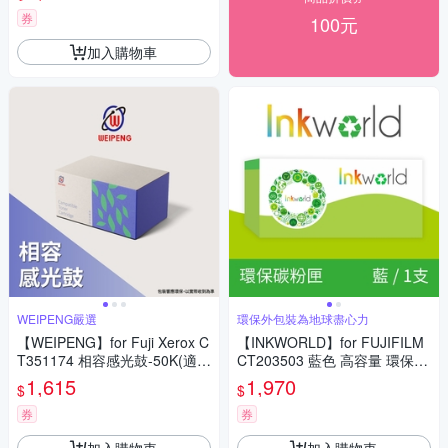
Apeos C325dw/C325z)
券
100元
加入購物車
WEIPENG嚴選
環保外包裝為地球盡心力
【WEIPENG】for Fuji Xerox C
【INKWORLD】for FUJIFILM
T351174 相容感光鼓-50K(適用
CT203503 藍色 高容量 環保碳
DocuPrint P375d/P375dw/M37
粉匣(適用ApeosPrint C325dw/
1,615
1,970
$
$
5z)
Apeos C325dw/C325z)
券
券
加入購物車
加入購物車