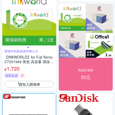
環保外包裝為地球盡心力
【INKWORLD】for Fuji Xerox
CT201949 黑色 高容量 環保碳
粉匣(適用DocuPrint P455d/M4
1,720
$
商品折價券
55df)
挑戰低價
券
50元
加入購物車