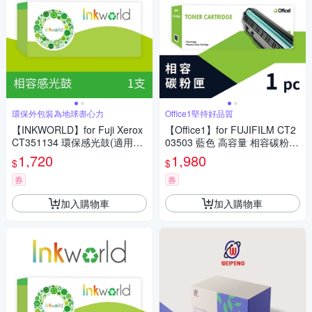
環保外包裝為地球盡心力
Office1堅持好品質
【INKWORLD】for Fuji Xerox
【Office1】for FUJIFILM CT2
CT351134 環保感光鼓(適用Do
03503 藍色 高容量 相容碳粉匣
cuPrint P285/M285)
(適用ApeosPrint C325dw/Ape
1,720
1,980
$
$
os C325dw/C325z)
券
券
加入購物車
加入購物車