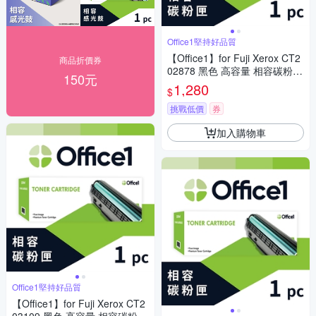
Office1堅持好品質
【Office1】for Fuji Xerox CT2
商品折價券
02878 黑色 高容量 相容碳粉匣
150元
(適用DocuPrint P285/P285dw/
1,280
$
M285/M285z)
挑戰低價
券
加入購物車
Office1堅持好品質
【Office1】for Fuji Xerox CT2