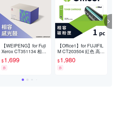
8折
【Color88】副廠碳粉匣｜全館８折
向日葵碳
【WEIPENG】for Fuji
【Office1】for FUJIFIL
【IN
Xerox CT351134 相容
M CT203504 紅色 高容
i X
滿1件享8折
感光鼓(適用DocuPrint
量 相容碳粉匣(適用Ape
高容
1,699
1,980
1,
$
$
$
P285/M285)
osPrint C325dw/Apeos
用Do
券
C325dw/C325z)
券
5dw
券