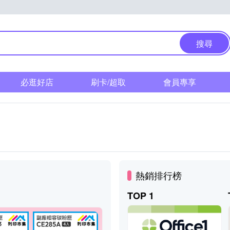
搜尋
必逛好店
刷卡/超取
會員專享
熱銷排行榜
TOP 1