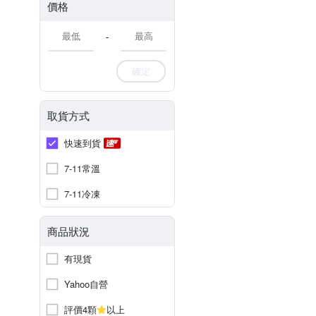
價格
-
確定
取貨方式
快速到貨
7-11常溫
7-11冷凍
商品狀況
有現貨
Yahoo自營
評價4顆
以上