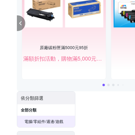
原廠碳粉匣滿5000元95折
滿額折扣活動，購物滿5,000元打95折。
依分類篩選
全部分類
電腦/零組件/週邊/遊戲