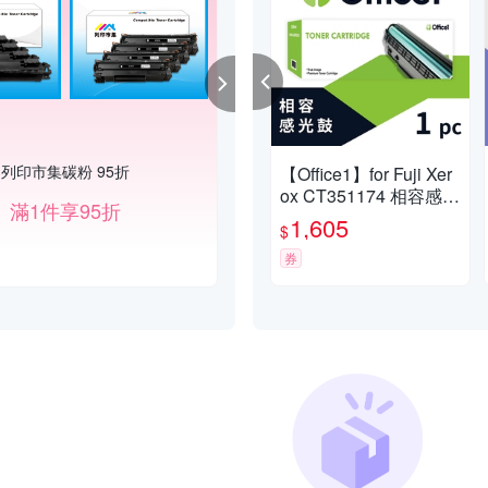
列印市集碳粉 95折
綠犀牛碳粉/墨水匣 全系列結帳8
【Office1】for Fuji Xer
ox CT351174 相容感光
滿1件享95折
滿1件享88折
鼓-50K(適用DocuPrint
1,605
$
P375d/P375dw/M375
z)
券