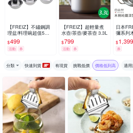
【FREIZ】不鏽鋼調
【FREIZ】超輕量煮
日本FR
理盆/料理碗超值5件
水壺/茶壺/麥茶壺 3.3L
彌系列
組(4盆1瀝籃)
平底鍋2
499
799
1,39
$
$
$
活動
券
活動
券
券
分類
快速到貨
有現貨
挑戰低價
價格低到高
適用