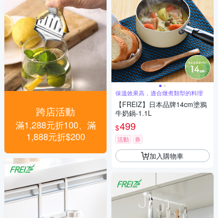
保溫效果高，適合燉煮類型的料理
【FREIZ】日本品牌14cm塗鴉
跨店活動
牛奶鍋-1.1L
滿1,288元折100、滿
499
$
1,888元折$200
活動
券
加入購物車