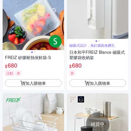
磁吸式設計，免釘牆面免鑽孔
日本和平FREIZ Blance 磁吸式
FREIZ 矽膠耐熱保鮮袋-S
塑膠袋收納架
680
680
$
$
活動
券
券
加入購物車
加入購物車
補貨中