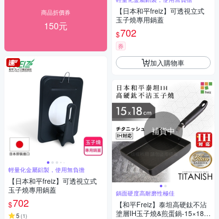
【日本和平freiz】可透視立式
商品折價券
玉子燒專用鍋蓋
150元
702
$
券
加入購物車
補貨中
輕量化金屬鋁製，使用無負擔
【日本和平freiz】可透視立式
玉子燒專用鍋蓋
鍋面硬度高耐磨性極佳
702
$
【和平Freiz】泰坦高硬鈦不沾
塗層IH玉子燒&煎蛋鍋-15×18c
5
(
1
)