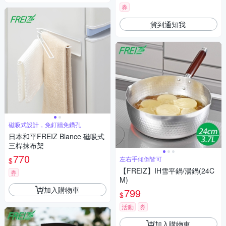
券
貨到通知我
磁吸式設計，免釘牆免鑽孔
日本和平FREIZ Blance 磁吸式
三桿抹布架
770
左右手傾倒皆可
$
【FREIZ】IH雪平鍋/湯鍋(24C
券
M)
加入購物車
799
$
活動
券
加入購物車