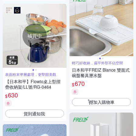
補貨中
輕巧好收納，扁平外型不佔空間
日本和平FREIZ Blance 雙面式
表面粉末塗層處理，更堅固美觀
碗盤餐具瀝水盤
【日本和平】Flowto桌上型摺
670
$
疊收納架/LL號/RG-0464
券
630
$
加入購物車
券
貨到通知我