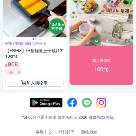
輕量好翻鍋 減輕手腕負擔
【FREIZ】IH超輕量玉子燒(13*
18cm)
商品折價券
808
$
100元
活動
券
加入購物車
Yahoo台灣電子商務 版權所有 © 2026 服務條款(
更新
)
客服中心
|
關於我們
|
購物須知