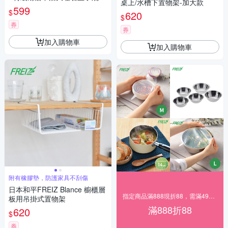
桌上/水槽下置物架-加大款
3x18cm-韓國製 (RA-9729)
599
$
620
$
券
券
加入購物車
加入購物車
附有橡膠墊，防護家具不刮傷
日本和平FREIZ Blance 櫥櫃層
指定商品滿888現折88，需滿490元出貨
板用吊掛式置物架
滿888折88
620
$
券