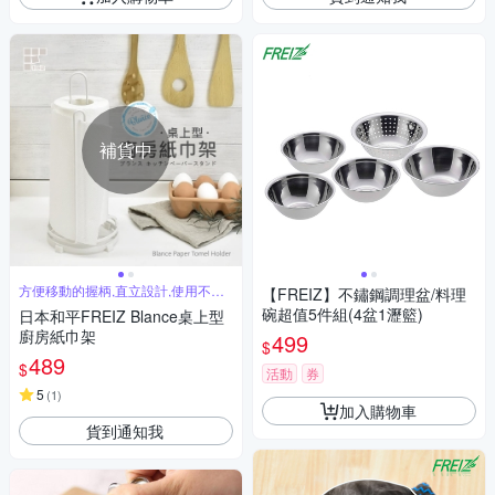
補貨中
方便移動的握柄,直立設計,使用不佔
【FREIZ】不鏽鋼調理盆/料理
空間
碗超值5件組(4盆1瀝籃)
日本和平FREIZ Blance桌上型
廚房紙巾架
499
$
489
$
活動
券
5
(
1
)
加入購物車
貨到通知我