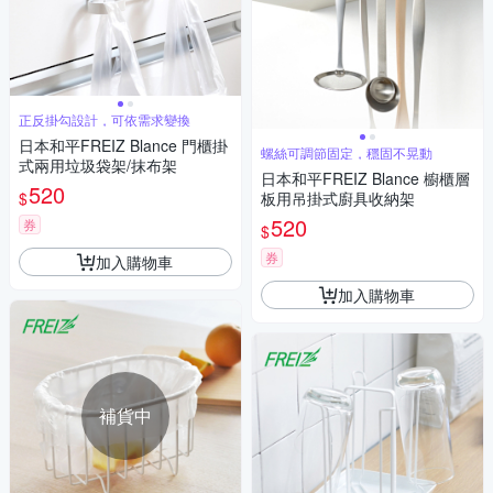
正反掛勾設計，可依需求變換
日本和平FREIZ Blance 門櫃掛
螺絲可調節固定，穩固不晃動
式兩用垃圾袋架/抹布架
日本和平FREIZ Blance 櫥櫃層
520
$
板用吊掛式廚具收納架
520
券
$
券
加入購物車
加入購物車
補貨中