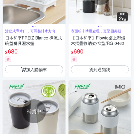
活動式導水口，可調整排水方向
表面粉末塗層處理，更堅固美觀
日本和平FREIZ Blance 導流式
【日本和平】Flowto桌上型鐵
碗盤餐具瀝水籃
木摺疊收納架/窄型/RG-0462
680
690
$
$
券
券
加入購物車
貨到通知我
補貨中