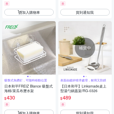
券
券
加入購物車
貨到通知我
補貨中
吸盤式免鑽釘，可隨時移動位置
表面由鍍鋅噴塗處理，耐用又防銹
日本和平FREIZ Blance 吸盤式
【日本和平】Linksmade桌上
海棉/菜瓜布瀝水架
型湯勺鍋蓋架/RG-0326
430
489
$
$
券
券
加入購物車
貨到通知我