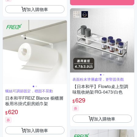
加入購物車
表面粉末塗層處理，更堅固美觀
【日本和平】Flowto桌上型調
螺絲可調節固定，穩固不晃動
味瓶收納架/RG-0473/白色
日本和平FREIZ Blance 櫥櫃層
629
$
板用吊掛式廚房紙巾架
券
620
$
加入購物車
券
加入購物車