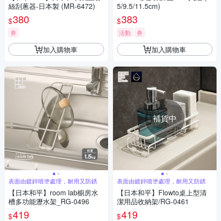
絲刮蔥器-日本製 (MR-6472)
5/9.5/11.5cm)
380
383
$
$
券
活動
券
加入購物車
加入購物車
補貨中
表面由鍍鋅噴塗處理，耐用又防銹
表面由鍍鋅噴塗處理，耐用又防銹
【日本和平】room lab櫥房水
【日本和平】Flowto桌上型清
槽多功能瀝水架_RG-0496
潔用品收納架/RG-0461
419
419
$
$