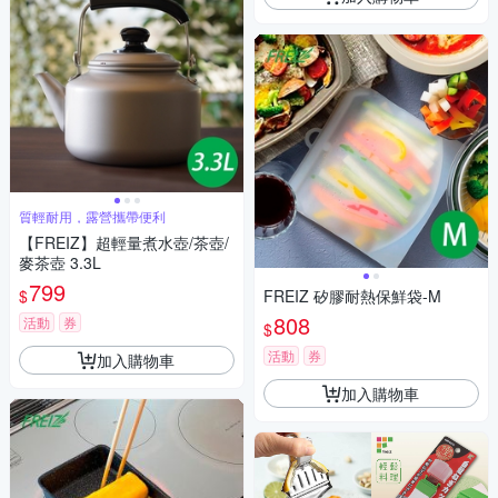
質輕耐用，露營攜帶便利
【FREIZ】超輕量煮水壺/茶壺/
麥茶壺 3.3L
799
$
FREIZ 矽膠耐熱保鮮袋-M
808
活動
券
$
活動
券
加入購物車
加入購物車