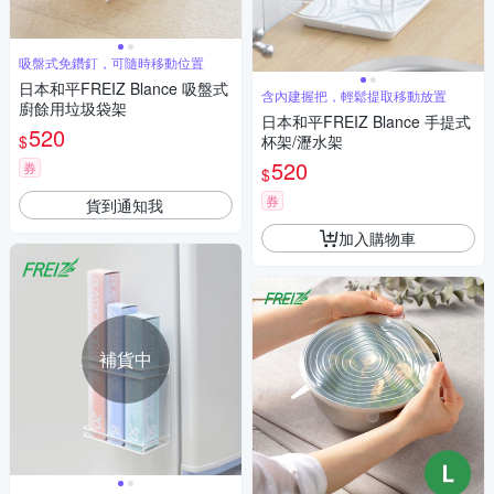
吸盤式免鑽釘，可隨時移動位置
日本和平FREIZ Blance 吸盤式
含內建握把，輕鬆提取移動放置
廚餘用垃圾袋架
日本和平FREIZ Blance 手提式
520
$
杯架/瀝水架
520
券
$
券
貨到通知我
加入購物車
補貨中