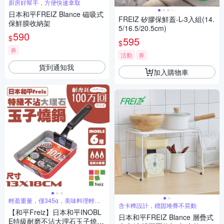
廚房好幫手，方便快速拿取
日本和平FREIZ Blance 磁吸式
FREIZ 矽膠保鮮蓋-L-3入組(14.
保鮮膜收納架
5/16.5/20.5cm)
590
$
595
$
券
活動
券
貨到通知我
加入購物車
輕盈重量，僅345g，美味料理輕鬆
含卡榫設計，穩固堆疊不晃動
煮
【和平Freiz】日本和平INOBL
日本和平FREIZ Blance 層疊式
E特級耐磨不沾大理石玉子燒-1