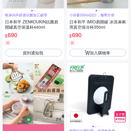
瓶身內外經過抗菌加工處理
小容量350ml設計，攜帶方便
日本和平 ZENKOUKIN抗菌易
日本和平 IMIO易開罐 冰淇淋兩
開罐真空保溫杯440ml
用真空保冷杯350ml
690
690
$
$
券
券
貨到通知我
加入購物車
輕量化金屬鋁製，使用無負擔