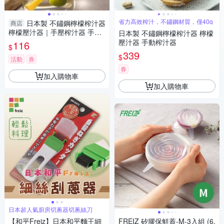
省力高效榨汁，不鏽鋼材質，僅40g
日本製 不鏽鋼檸檬榨汁器
商店
檸檬壓汁器｜手壓榨汁器 手動
日本製 不鏽鋼檸檬榨汁器 檸檬
榨汁器 榨檸檬器 檸檬汁器 不鏽
壓汁器 手動榨汁器
116
$
鋼 廚房神
339
$
活動
券
券
加入購物車
加入購物車
日本超人氣廚房切蔥器切蔥絲刀
【和平Freiz】日本和平麵王細
FREIZ 矽膠保鮮蓋-M-3入組 (6.