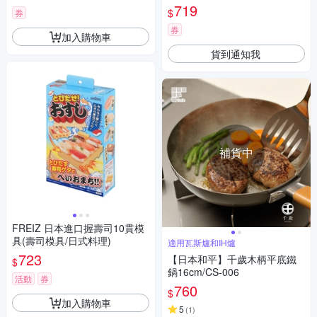
m-灰色 (RA-9246)
719
$
券
券
加入購物車
貨到通知我
補貨中
FREIZ 日本進口握壽司10貫模
具(壽司模具/日式料理)
適用瓦斯爐和IH爐
723
【日本和平】千歲木柄平底鐵
$
鍋16cm/CS-006
活動
券
760
$
加入購物車
5
(
1
)