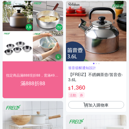
笛音提醒通知設計
【FREIZ】不銹鋼茶壺/笛音壺-
指定商品滿888現折88，需滿490元出貨
3.6L
滿888折88
1,360
$
活動
券
加入購物車