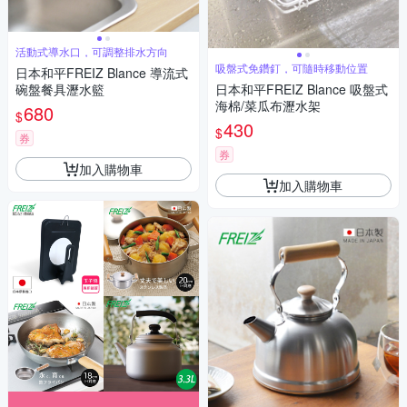
活動式導水口，可調整排水方向
吸盤式免鑽釘，可隨時移動位置
日本和平FREIZ Blance 導流式
碗盤餐具瀝水籃
日本和平FREIZ Blance 吸盤式
海棉/菜瓜布瀝水架
680
$
430
$
券
券
加入購物車
加入購物車