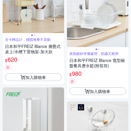
含卡榫設計，穩固堆疊不晃動
日本和平FREIZ Blance 層疊式
桌上/水槽下置物架-加大款
表面鍍鋅塗層處理，防鏽又耐用
620
$
日本和平FREIZ Blance 寬型碗
盤餐具瀝水籃(附筷筒)
券
980
$
加入購物車
券
加入購物車