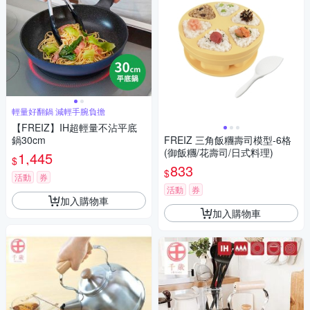
輕量好翻鍋 減輕手腕負擔
【FREIZ】IH超輕量不沾平底
鍋30cm
FREIZ 三角飯糰壽司模型-6格
(御飯糰/花壽司/日式料理)
1,445
$
833
$
活動
券
活動
券
加入購物車
加入購物車