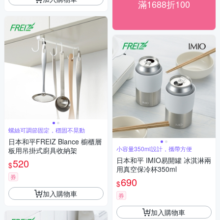
滿1688折100
螺絲可調節固定，穩固不晃動
日本和平FREIZ Blance 櫥櫃層
小容量350ml設計，攜帶方便
板用吊掛式廚具收納架
日本和平 IMIO易開罐 冰淇淋兩
520
$
用真空保冷杯350ml
券
690
$
加入購物車
券
加入購物車