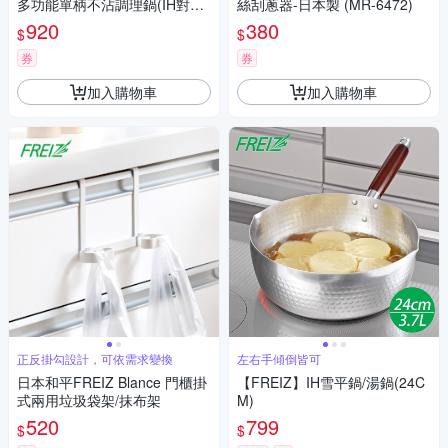
多功能單柄不沾調理鍋(IH對應)
絲刮蔥器-日本製 (MR-6472)
-3L-多色可選
920
380
$
$
券
券
加入購物車
加入購物車
正反掛勾設計，可依需求變換
左右手傾倒皆可
日本和平FREIZ Blance 門櫃掛
【FREIZ】IH雪平鍋/湯鍋(24C
式兩用垃圾袋架/抹布架
M)
520
799
$
$