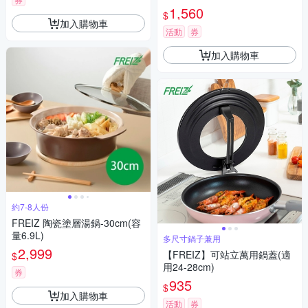
1,560
$
加入購物車
活動
券
加入購物車
約7-8人份
FREIZ 陶瓷塗層湯鍋-30cm(容
量6.9L)
多尺寸鍋子兼用
2,999
【FREIZ】可站立萬用鍋蓋(適
$
用24-28cm)
券
935
$
加入購物車
活動
券