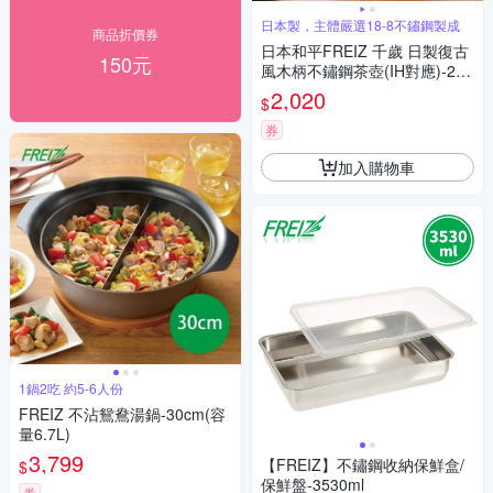
日本製，主體嚴選18-8不鏽鋼製成
商品折價券
日本和平FREIZ 千歲 日製復古
150元
風木柄不鏽鋼茶壺(IH對應)-2.5
L
2,020
$
券
加入購物車
1鍋2吃 約5-6人份
FREIZ 不沾鴛鴦湯鍋-30cm(容
量6.7L)
3,799
【FREIZ】不鏽鋼收納保鮮盒/
$
保鮮盤-3530ml
券