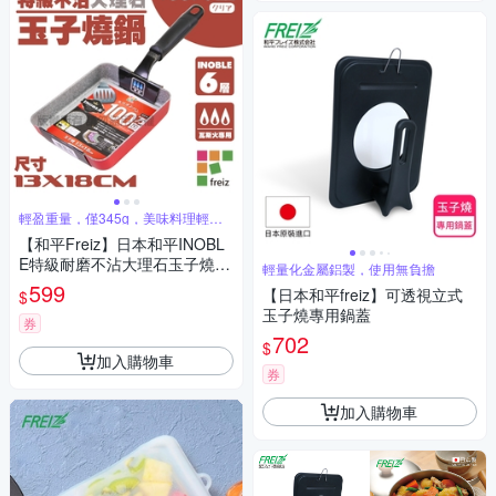
輕盈重量，僅345g，美味料理輕鬆
煮
【和平Freiz】日本和平INOBL
E特級耐磨不沾大理石玉子燒-1
輕量化金屬鋁製，使用無負擔
3x18cm-韓國製 (RA-9729)
599
【日本和平freiz】可透視立式
$
玉子燒專用鍋蓋
券
702
$
加入購物車
券
加入購物車