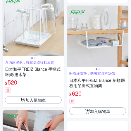
含內建握把，輕鬆提取移動放置
日本和平FREIZ Blance 手提式
附有橡膠墊，防護家具不刮傷
杯架/瀝水架
日本和平FREIZ Blance 櫥櫃層
520
$
板用吊掛式置物架
券
620
$
加入購物車
券
加入購物車