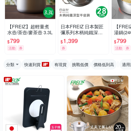
【FREIZ】超輕量煮
日本FREIZ 日本製匠
【FREI
水壺/茶壺/麥茶壺 3.3L
彌系列木柄純鐵深型
湯鍋(24
平底鍋28cm
799
1,399
799
$
$
$
活動
券
券
活動
券
分類
快速到貨
有現貨
挑戰低價
價格低到高
適用