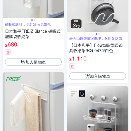
磁吸式設計，免釘牆面免鑽孔
日本和平FREIZ Blance 磁吸式
塑膠袋收納架
表面由鍍鋅噴塗處理，耐用又防銹
680
$
【日本和平】Flowto吸盤式鍋
具收納架/RG-0475/白色
券
1,110
$
加入購物車
券
加入購物車