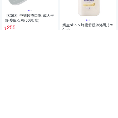
【CSD】中衛醫療口罩-成人平
面-麥飯石灰(50片/盒)
嬌生pH5.5 蜂蜜舒緩沐浴乳 (75
255
$
0ml)
5
(
41
)
總銷量>300
119
$
挑戰低價
券
5
(
45
)
總銷量>300
加入購物車
活動
券
加入購物車