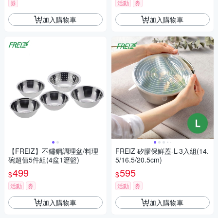
券
活動
券
加入購物車
加入購物車
【FREIZ】不鏽鋼調理盆/料理
FREIZ 矽膠保鮮蓋-L-3入組(14.
碗超值5件組(4盆1瀝籃)
5/16.5/20.5cm)
499
595
$
$
活動
券
活動
券
加入購物車
加入購物車