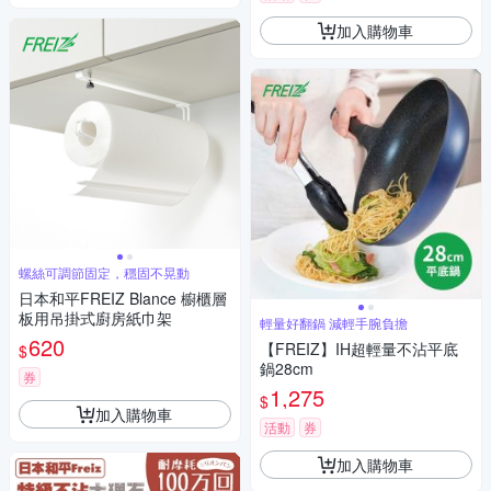
加入購物車
螺絲可調節固定，穩固不晃動
日本和平FREIZ Blance 櫥櫃層
板用吊掛式廚房紙巾架
輕量好翻鍋 減輕手腕負擔
620
【FREIZ】IH超輕量不沾平底
$
鍋28cm
券
1,275
$
加入購物車
活動
券
加入購物車