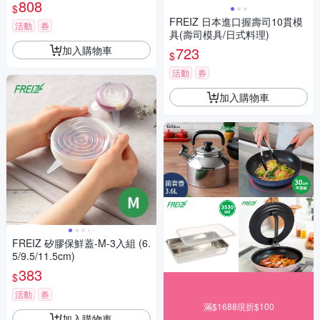
808
$
FREIZ 日本進口握壽司10貫模
活動
券
具(壽司模具/日式料理)
加入購物車
723
$
活動
券
加入購物車
FREIZ 矽膠保鮮蓋-M-3入組 (6.
5/9.5/11.5cm)
383
$
活動
券
滿$1688現折$100
加入購物車