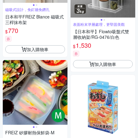
磁吸式設計，免釘牆免鑽孔
日本和平FREIZ Blance 磁吸式
三桿抹布架
表面粉末塗層處理，更堅固美觀
770
$
【日本和平】Flowto吸盤式雙
層收納架/RG-0476/白色
券
1,530
$
加入購物車
券
加入購物車
FREIZ 矽膠耐熱保鮮袋-M