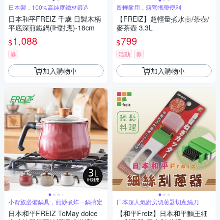
日本製，100%高純度鐵材鍛造
質輕耐用，露營攜帶便利
日本和平FREIZ 千歲 日製木柄
【FREIZ】超輕量煮水壺/茶壺/
平底深煎鐵鍋(IH對應)-18cm
麥茶壺 3.3L
1,088
799
$
$
券
活動
券
加入購物車
加入購物車
小資族必備鍋具，煎炒煮炸一鍋搞定
日本超人氣廚房切蔥器切蔥絲刀
日本和平FREIZ ToMay dolce
【和平Freiz】日本和平麵王細