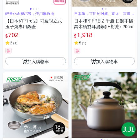
輕量化金屬鋁製，使用無負擔
日本製，可用於IH爐、直火、電磁爐
熱源
【日本和平freiz】可透視立式
日本和平FREIZ 千歲 日製不鏽
玉子燒專用鍋蓋
鋼木柄雙耳湯鍋(IH對應)-20cm
702
1,918
$
$
5
5
(
1
)
(
1
)
券
券
加入購物車
加入購物車