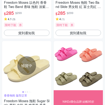
Freedom Moses 以色列 香香
Freedom Moses 拖鞋 Two Ba
鞋 Two Band 香味 拖鞋 淡紫
nd Slide 男女鞋 紅 富士亮紅 香
薰衣草紫 男女鞋 FMHYDR
香拖 戶外 FMFUJ
285
285
$299
$299
$
$
4.1
4
(
3
)
(
1
)
限時下殺
券
限時下殺
券
貨到通知我
貨到通知我
補貨中
香香拖鞋 版型正常
Freedom Moses 拖鞋 Sugar Sl
NIKEx聯合品牌 結帳95折