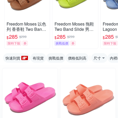
Freedom Moses 以色
Freedom Moses 拖鞋
Freedo
列 香香鞋 Two Band
Two Band Slide 男鞋
Lagoon
香味 拖鞋 防水 太妃糖
女鞋 黃 霓虹黃 香香拖
鞋 藍 
285
285
285
$299
$299
$
$
$
$
色 男女鞋 FMTOF
戶外 FMALICE
香拖 FM
限時下殺
券
挑戰低價
券
限時下殺
快速到貨
有現貨
挑戰低價
價格低到高
尺寸
內裡