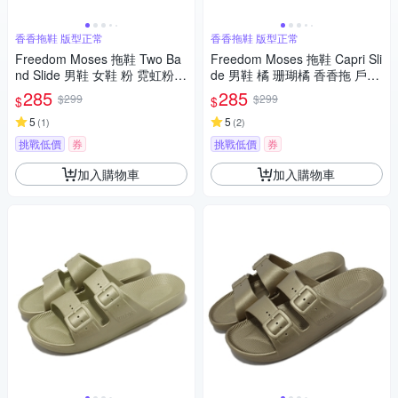
香香拖鞋 版型正常
香香拖鞋 版型正常
Freedom Moses 拖鞋 Two Ba
Freedom Moses 拖鞋 Capri Sli
nd Slide 男鞋 女鞋 粉 霓虹粉
de 男鞋 橘 珊瑚橘 香香拖 戶外
香香拖 戶外 FMHAPPY
FMCAP
285
285
$299
$299
$
$
5
5
(
1
)
(
2
)
挑戰低價
券
挑戰低價
券
加入購物車
加入購物車