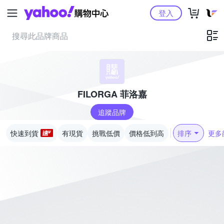
Yahoo購物中心
登入
FILORGA 菲洛嘉
追蹤品牌
快速到貨
有現貨
挑戰低價
價格低到高
排序
更多