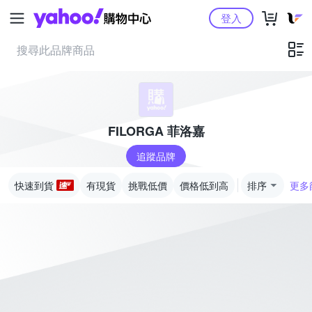
Yahoo購物中心
登入
FILORGA 菲洛嘉
追蹤品牌
快速到貨
有現貨
挑戰低價
價格低到高
排序
更多