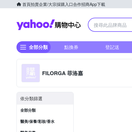
首頁
拍賣
企業/大宗採購入口
合作招商
App下載
Yahoo購物中心
全部分類
點換券
登記送
FILORGA 菲洛嘉
依分類篩選
全部分類
醫美/保養/彩妝/香水