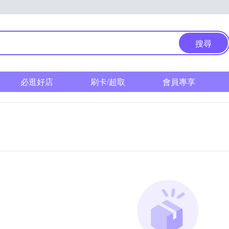
搜尋
必逛好店
刷卡/超取
會員專享