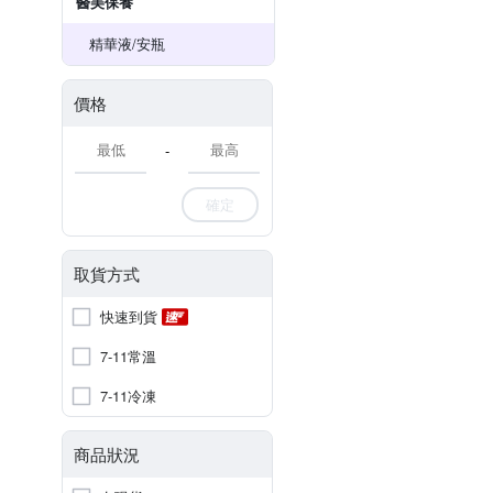
醫美保養
精華液/安瓶
價格
-
確定
取貨方式
快速到貨
7-11常溫
7-11冷凍
商品狀況