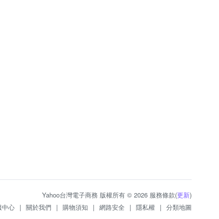
Yahoo台灣電子商務 版權所有 © 2026 服務條款(
更新
)
服中心
|
關於我們
|
購物須知
|
網路安全
|
隱私權
|
分類地圖