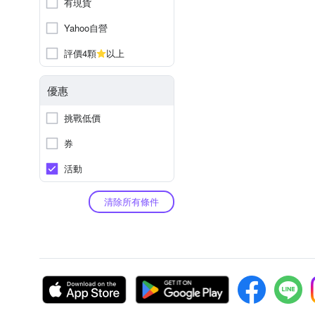
有現貨
Yahoo自營
評價4顆
以上
優惠
挑戰低價
券
活動
清除所有條件