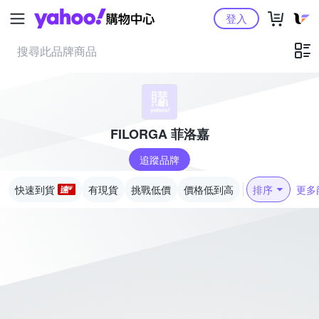
Yahoo購物中心
登入
FILORGA 菲洛嘉
追蹤品牌
快速到貨
有現貨
挑戰低價
價格低到高
排序
更多