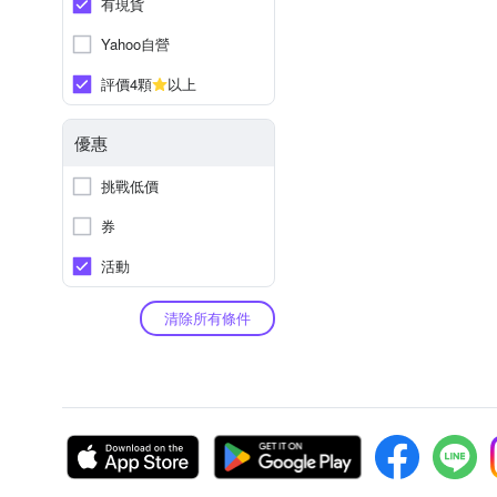
有現貨
Yahoo自營
評價4顆
以上
優惠
挑戰低價
券
活動
清除所有條件