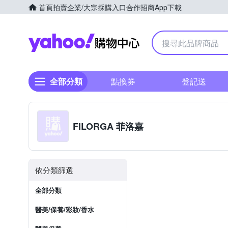
首頁
拍賣
企業/大宗採購入口
合作招商
App下載
Yahoo購物中心
全部分類
點換券
登記送
FILORGA 菲洛嘉
依分類篩選
全部分類
醫美/保養/彩妝/香水