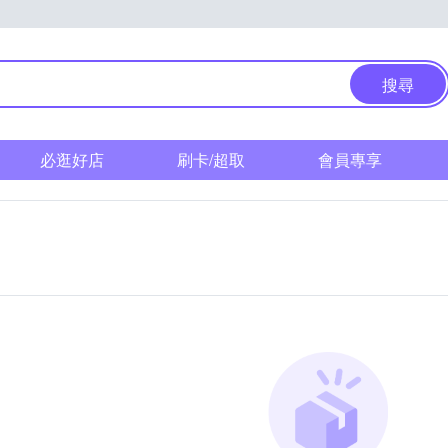
搜尋
必逛好店
刷卡/超取
會員專享