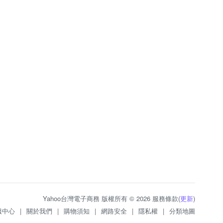
Yahoo台灣電子商務 版權所有 © 2026 服務條款(
更新
)
服中心
|
關於我們
|
購物須知
|
網路安全
|
隱私權
|
分類地圖