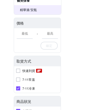
醫美保養
精華液/安瓶
價格
-
確定
取貨方式
快速到貨
7-11常溫
7-11冷凍
商品狀況