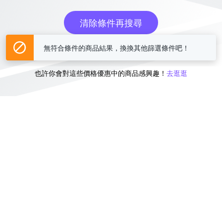
清除條件再搜尋
無符合條件的商品結果，換換其他篩選條件吧！
或
也許你會對這些價格優惠中的商品感興趣！
去逛逛