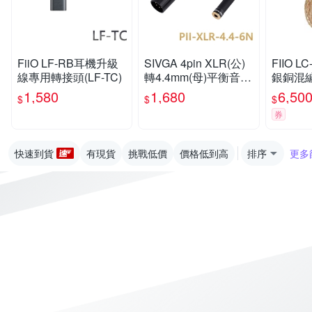
FiiO LF-RB耳機升級
SIVGA 4pin XLR(公)
FIIO L
線專用轉接頭(LF-TC)
轉4.4mm(母)平衡音源
銀銅混
轉接線
CX耳機
1,580
1,680
6,50
$
$
$
版)
券
快速到貨
有現貨
挑戰低價
價格低到高
排序
更多