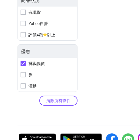
有現貨
Yahoo自營
評價4顆
以上
優惠
挑戰低價
券
活動
清除所有條件