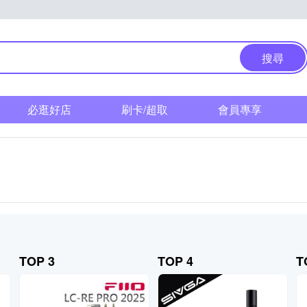
搜尋
必逛好店
刷卡/超取
會員專享
TOP 3
TOP 4
T