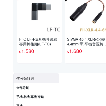
FiiO LF-RB耳機升級線
SIVGA 4pin XLR(公)轉
專用轉接頭(LF-TC)
4.4mm(母)平衡音源轉
線
1,580
1,680
$
$
依分類篩選
全部分類
手機/相機/耳機/穿戴
耳機