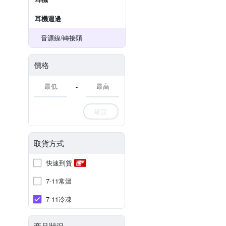
耳機週邊
音源線/轉接頭
價格
-
確定
取貨方式
快速到貨
7-11常溫
7-11冷凍
商品狀況