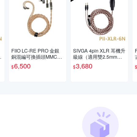
FIIO LC-RE PRO 金銀
SIVGA 4pin XLR 耳機升
接
銅混編可換插頭MMCX
級線（適用雙2.5mm插
耳機升級線(2025版)
頭耳機
6,500
3,680
$
$