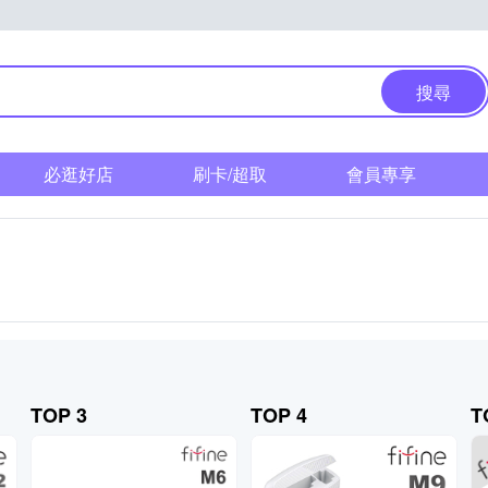
搜尋
必逛好店
刷卡/超取
會員專享
TOP 3
TOP 4
T