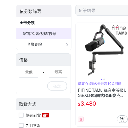
9 筆結果
依分類篩選
全部分類
家電/冷氣/視聽/按摩
音響劇院
9
價格
-
購衷心+聯名卡最高10%回饋
確定
FIFINE TAM8 錄音室等級U
SB/XLR動圈式RGB麥克風
懸臂組
3,480
取貨方式
$
快速到貨
券
7-11常溫