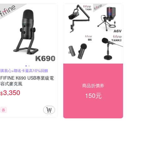
購衷心+聯名卡最高10%回饋
FIFINE K690 USB專業級電
容式麥克風
商品折價券
3,350
$
150元
券