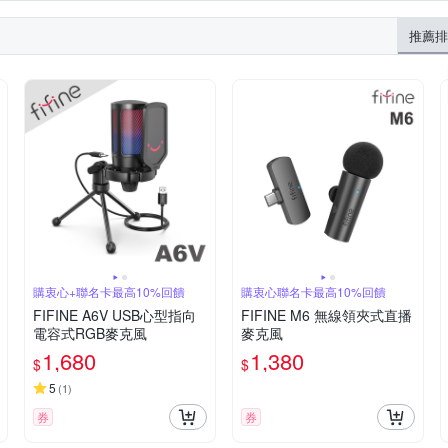
推薦排
購衷心+聯名卡最高10%回饋
購衷心聯名卡最高10%回饋
FIFINE A6V USB心型指向
FIFINE M6 無線領夾式直播
電容式RGB麥克風
麥克風
1,680
1,380
$
$
5
(
1
)
券
券