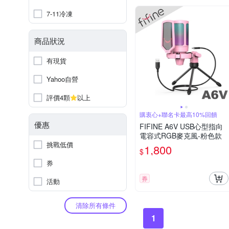
7-11冷凍
商品狀況
有現貨
Yahoo自營
評價4顆
以上
購衷心+聯名卡最高10%回饋
優惠
FIFINE A6V USB心型指向
電容式RGB麥克風-粉色款
挑戰低價
1,800
$
券
券
活動
清除所有條件
1