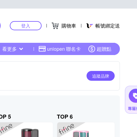
購物車
帳號綁定送
登入
看更多
uniopen 聯名卡
超贈點
追蹤品牌
OP 5
TOP 6
TOP