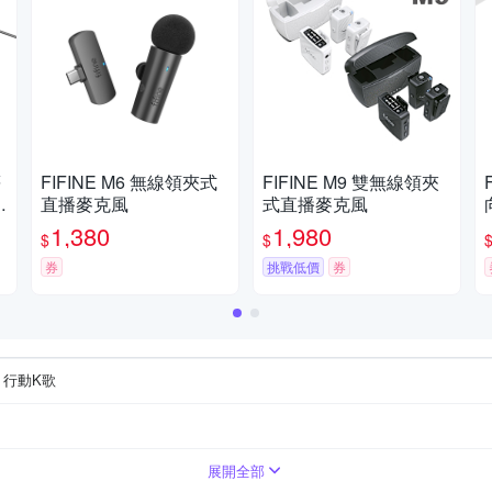
等
FIFINE M6 無線領夾式
FIFINE M9 雙無線領夾
X
直播麥克風
式直播麥克風
1,380
1,980
$
$
券
挑戰低價
券
行動K歌
風
展開全部