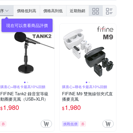
序
價格低到高
價格高到低
近期熱銷
現在可以查看商品評價
購衷心+聯名卡最高10%回饋
購衷心+聯名卡最高10%回饋
FIFINE Tank2 錄音室等級
FIFINE M9 雙無線領夾式直
動圈麥克風（USB+XLR）
播麥克風
1,980
1,980
$
$
券
挑戰低價
券