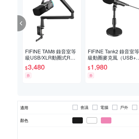
FIFINE TAM8 錄音室等
FIFINE Tank2 錄音室
級USB/XLR動圈式RGB
級動圈麥克風（USB+
麥克風懸臂組
LR）
3,480
1,980
$
$
券
券
會議
電腦
戶外
適用
顏色
有線
電容式麥克風
桌上型
無線
領夾式
動圈式麥克
有線無線
型態
種類