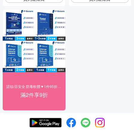
諾頓/芬安全 防毒軟體▼1件95折、2件9折
滿2件享9折