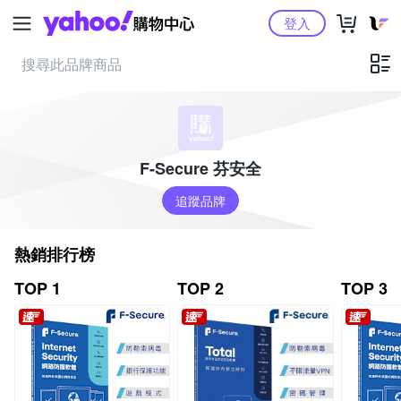
Yahoo購物中心
登入
F-Secure 芬安全
追蹤品牌
熱銷排行榜
TOP 1
TOP 2
TOP 3