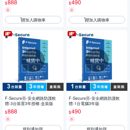
888
490
$
$
券
券
加入購物車
加入購物車
補貨中
補貨中
F-Secure芬-安全網路防護軟
F-Secure芬-安全網路防護軟
體-3台裝置3年授權-盒裝版
體-1台電腦3年版
888
490
$
$
券
券
貨到通知我
貨到通知我