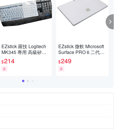
EZstick 羅技 Logitech
EZstick 微軟 Microsoft
EZst
MK345 專用 高級矽膠
Surface PRO 6 二代透
ce
鍵盤膜
氣機身保護膜
貼
214
249
5
$
$
$
券
券
挑戰