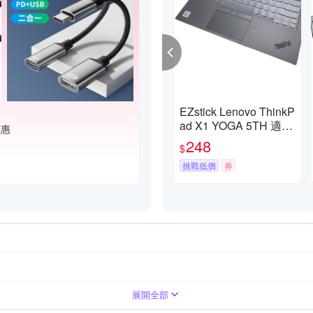
EZstick Lenovo ThinkP
ad X1 YOGA 5TH 適用
優惠
奈米銀抗菌 TPU 鍵盤
248
$
膜
挑戰低價
券
展開全部