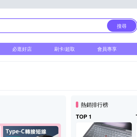
搜尋
必逛好店
刷卡/超取
會員專享
熱銷排行榜
TOP 1