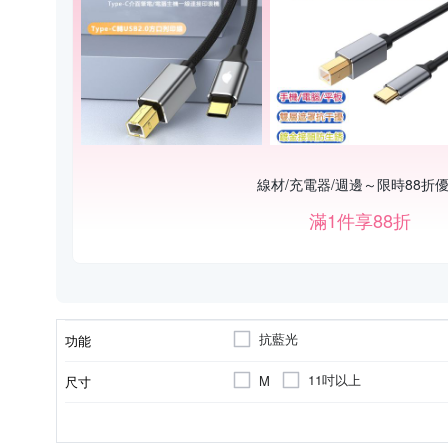
線材/充電器/週邊～限時88折
滿1件享88折
抗藍光
功能
11吋以上
M
尺寸
螢幕貼
無
塑料
Microsoft微軟
款式
護腕墊
質料
適用廠牌