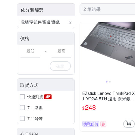
2 筆結果
依分類篩選
電腦/零組件/週邊/遊戲
2
價格
-
確定
取貨方式
EZstick Lenovo ThinkPad X
快速到貨
1 YOGA 5TH 適用 奈米銀抗
菌 TPU 鍵盤膜
248
7-11常溫
$
7-11冷凍
挑戰低價
券
商品狀況