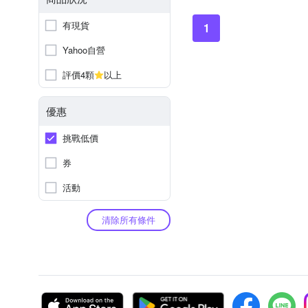
有現貨
1
Yahoo自營
評價4顆
以上
優惠
挑戰低價
券
活動
清除所有條件