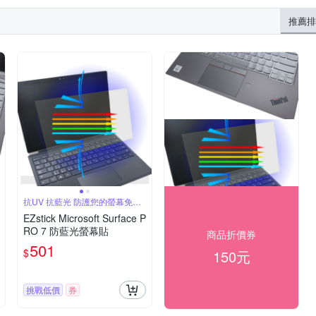
推薦排
抗UV 抗藍光 防護您的螢幕免於
刮損
EZstick Microsoft Surface P
RO 7 防藍光螢幕貼
商品折價券
501
$
150元
挑戰低價
券