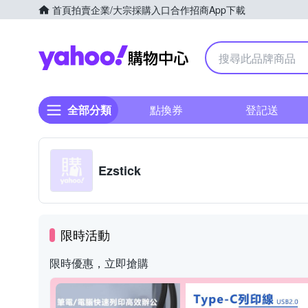
首頁
拍賣
企業/大宗採購入口
合作招商
App下載
Yahoo購物中心
全部分類
點換券
登記送
Ezstick
限時活動
限時優惠，立即搶購