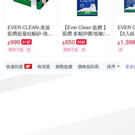
EVER CLEAN-美規
【Ever Clean 藍鑽 】
EVER 
藍鑽超凝結貓砂-強效
藍鑽 多貓抑菌/低敏/除
【2入組】
低敏結塊貓砂 42LB(1
臭貓砂8.5kg -( 除臭/
抑菌/除
999
650
1,39
81折
89折
$
$
$
9kg)=綠標★
抑味/ 凝結/長效淨味2
限時下殺
券
限時下殺
券
券
1天)
快速到貨
有現貨
挑戰低價
價格低到高
排序
更多