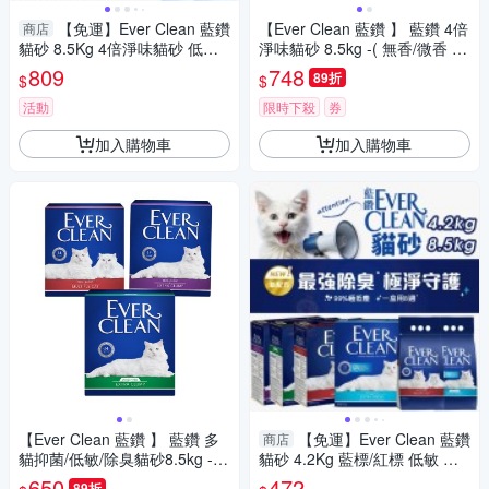
【免運】Ever Clean 藍鑽
【Ever Clean 藍鑽 】 藍鑽 4倍
商店
貓砂 8.5Kg 4倍淨味貓砂 低敏
淨味貓砂 8.5kg -( 無香/微香 /
多貓 礦砂 貓砂『寵喵樂旗艦
長效淨味21天)
809
748
89折
$
$
店』
活動
限時下殺
券
加入購物車
加入購物車
【Ever Clean 藍鑽 】 藍鑽 多
【免運】Ever Clean 藍鑽
商店
貓抑菌/低敏/除臭貓砂8.5kg -(
貓砂 4.2Kg 藍標/紅標 低敏 多
除臭/ 抑味/ 凝結/長效淨味21
貓 礦砂 貓砂『寵喵樂旗艦店』
650
472
89折