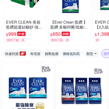
EVER CLEAN-美規
【Ever Clean 藍鑽 】
EVER 
藍鑽超凝結貓砂-強效
藍鑽 多貓抑菌/低敏/除
【2入組】
低敏結塊貓砂 42LB(1
臭貓砂8.5kg -( 除臭/
抑菌/除
999
650
1,39
81折
89折
$
$
$
9kg)=綠標★
抑味/ 凝結/長效淨味2
限時下殺
券
限時下殺
券
券
1天)
快速到貨
有現貨
挑戰低價
價格低到高
類型
排