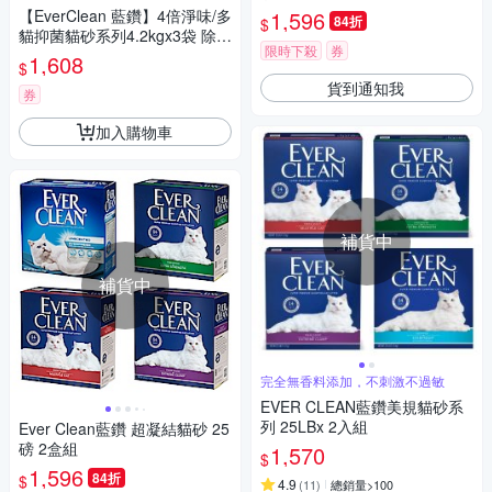
【EverClean 藍鑽】4倍淨味/多
1,596
84折
$
貓抑菌貓砂系列4.2kgx3袋 除臭
限時下殺
券
低塵 超省砂
1,608
$
貨到通知我
券
加入購物車
補貨中
補貨中
完全無香料添加，不刺激不過敏
EVER CLEAN藍鑽美規貓砂系
列 25LBx 2入組
Ever Clean藍鑽 超凝結貓砂 25
磅 2盒組
1,570
$
1,596
84折
$
4.9
(
11
)
總銷量>100