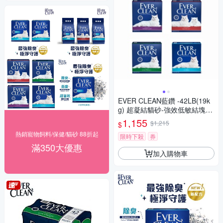
EVER CLEAN藍鑽 -42LB(19k
g) 超凝結貓砂-強效低敏結塊-
綠標 (1EC32-010123)
1,155
$1,215
$
熱銷寵物飼料/保健/貓砂 88折起
限時下殺
券
滿350大優惠
加入購物車