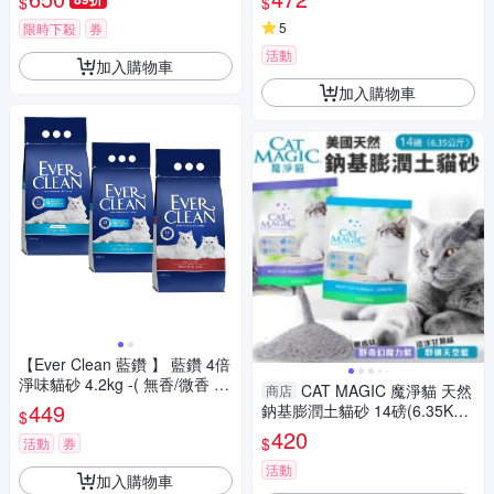
$
$
天)
5
限時下殺
券
活動
加入購物車
加入購物車
【Ever Clean 藍鑽 】 藍鑽 4倍
淨味貓砂 4.2kg -( 無香/微香 /
CAT MAGIC 魔淨貓 天然
商店
長效淨味21天)
449
鈉基膨潤土貓砂 14磅(6.35KG)
$
舒奇幻魔力紫｜舒適天空藍 貓
420
$
活動
券
砂
活動
加入購物車