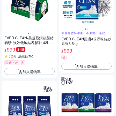
完全無香料添加，不刺激不過敏
EVER CLEAN-美規藍鑽超凝結
EVER CLEAN藍鑽4倍淨味貓砂
貓砂-強效低敏結塊貓砂 42LB
系列8.5kg
(19kg)=綠標★
999
999
81折
$
$
5
(
34
)
總銷量>700
券
限時下殺
券
加入購物車
加入購物車