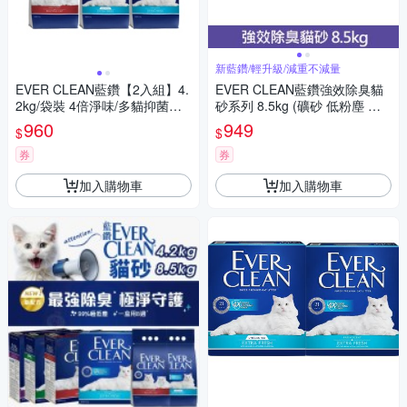
新藍鑽/輕升級/減重不減量
EVER CLEAN藍鑽【2入組】4.
EVER CLEAN藍鑽強效除臭貓
2kg/袋裝 4倍淨味/多貓抑菌貓
砂系列 8.5kg (礦砂 低粉塵 除
砂
臭 抑味 凝結)
960
949
$
$
券
券
加入購物車
加入購物車