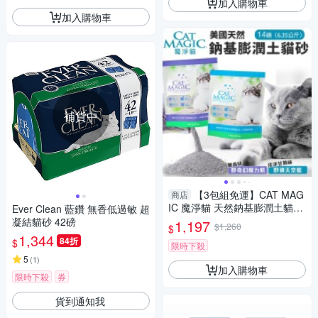
加入購物車
加入購物車
補貨中
【3包組免運】CAT MAG
商店
IC 魔淨貓 天然鈉基膨潤土貓砂
Ever Clean 藍鑽 無香低過敏 超
14磅(6.35KG) 舒奇幻魔力紫｜
凝結貓砂 42磅
1,197
$1,260
$
舒適天空藍 貓砂
1,344
84折
$
限時下殺
5
(
1
)
加入購物車
限時下殺
券
貨到通知我