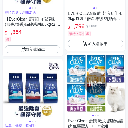
即時除臭，淨味21天
EVER CLEAN藍鑽【4入組】4.
2kg/袋裝 4倍淨味/多貓抑菌貓
【EverClean 藍鑽】4倍淨味
砂
(無香/微香)貓砂系列8.5kgx2 除
1,796
$1,890
$
臭 低塵 超省砂
1,854
$
限時下殺
券
券
加入購物車
加入購物車
補貨中
Ever Clean 藍鑽 歐規 超凝結貓
除臭、低塵、超省砂
砂 低塵配方 10L 2盒組