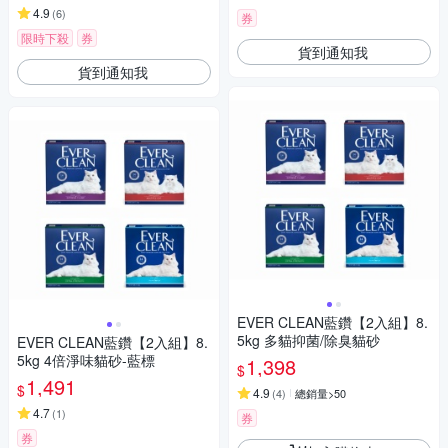
4.9
(
6
)
券
限時下殺
券
貨到通知我
貨到通知我
EVER CLEAN藍鑽【2入組】8.
5kg 多貓抑菌/除臭貓砂
EVER CLEAN藍鑽【2入組】8.
5kg 4倍淨味貓砂-藍標
1,398
$
1,491
$
4.9
(
4
)
總銷量>50
4.7
(
1
)
券
券