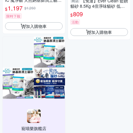
IC 魔淨貓 天然鈉基膨潤土貓砂
【免運】Ever Clean 藍鑽
商店
14磅(6.35KG) 舒奇幻魔力紫｜
貓砂 8.5Kg 4倍淨味貓砂 低敏
1,197
$1,260
$
舒適天空藍 貓砂
多貓 礦砂 貓砂『寵喵樂旗艦
809
$
限時下殺
店』
活動
加入購物車
加入購物車
寵喵樂旗艦店