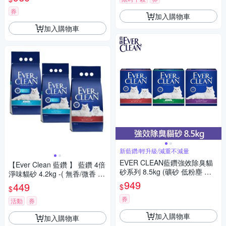
券
加入購物車
加入購物車
新藍鑽/輕升級/減重不減量
EVER CLEAN藍鑽強效除臭貓
【Ever Clean 藍鑽 】 藍鑽 4倍
砂系列 8.5kg (礦砂 低粉塵 除
淨味貓砂 4.2kg -( 無香/微香 /
臭 抑味 凝結)
長效淨味21天)
949
449
$
$
券
活動
券
加入購物車
加入購物車