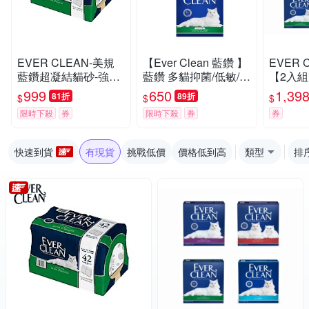
EVER CLEAN-美規
【Ever Clean 藍鑽 】
EVER 
藍鑽超凝結貓砂-強效
藍鑽 多貓抑菌/低敏/除
【2入組】
低敏結塊貓砂 42LB(1
臭貓砂8.5kg -( 除臭/
抑菌/除
999
650
1,39
81折
89折
$
$
$
9kg)=綠標★
抑味/ 凝結/長效淨味2
限時下殺
券
限時下殺
券
券
1天)
快速到貨
有現貨
挑戰低價
價格低到高
類型
排