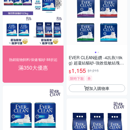
EVER CLEAN藍鑽 -42LB(19k
熱銷寵物飼料/保健/貓砂 88折起
g) 超凝結貓砂-強效低敏結塊-
滿350大優惠
綠標 (1EC32-010123)
1,155
$1,215
$
限時下殺
券
加入購物車