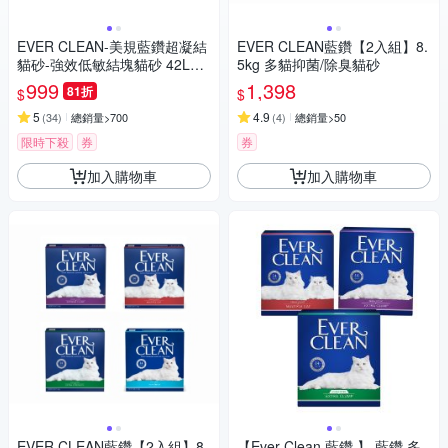
EVER CLEAN-美規藍鑽超凝結
EVER CLEAN藍鑽【2入組】8.
貓砂-強效低敏結塊貓砂 42LB
5kg 多貓抑菌/除臭貓砂
(19kg)=綠標★
999
1,398
81折
$
$
5
4.9
(
34
)
總銷量>700
(
4
)
總銷量>50
限時下殺
券
券
加入購物車
加入購物車
EVER CLEAN藍鑽【2入組】8.
【Ever Clean 藍鑽 】 藍鑽 多