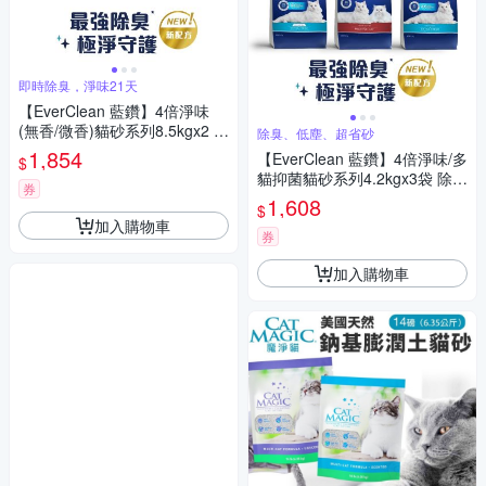
即時除臭，淨味21天
【EverClean 藍鑽】4倍淨味
(無香/微香)貓砂系列8.5kgx2 除
除臭、低塵、超省砂
臭 低塵 超省砂
1,854
【EverClean 藍鑽】4倍淨味/多
$
貓抑菌貓砂系列4.2kgx3袋 除臭
券
低塵 超省砂
1,608
$
加入購物車
券
加入購物車