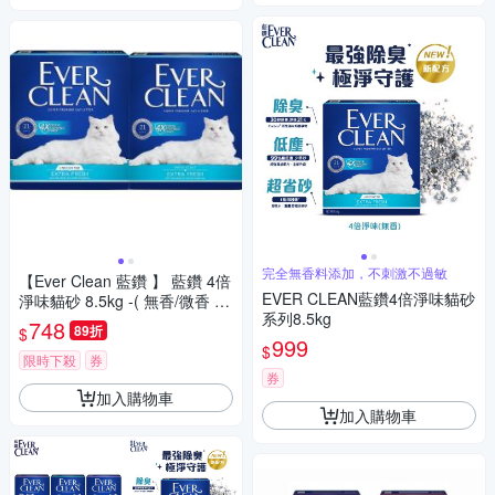
完全無香料添加，不刺激不過敏
【Ever Clean 藍鑽 】 藍鑽 4倍
EVER CLEAN藍鑽4倍淨味貓砂
淨味貓砂 8.5kg -( 無香/微香 /
系列8.5kg
長效淨味21天)
748
89折
$
999
$
限時下殺
券
券
加入購物車
加入購物車