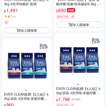
5kg 4倍淨味貓砂-藍標
貓抑菌/低敏/除臭貓砂8.5kg -(
除臭/ 抑味/ 凝結/長效淨味21
1,491
650
89折
$
$
天)
4.7
(
1
)
限時下殺
券
券
加入購物車
加入購物車
EVER CLEAN藍鑽【4入組】4.
2kg/袋裝 4倍淨味/多貓抑菌貓
EVER CLEAN藍鑽【2入組】4.
砂
1,796
2kg/袋裝 4倍淨味/多貓抑菌貓
$1,890
$
砂
960
$
限時下殺
券