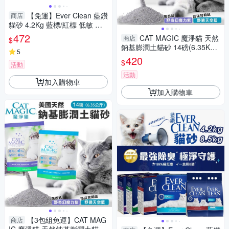
【免運】Ever Clean 藍鑽
商店
貓砂 4.2Kg 藍標/紅標 低敏 多
貓 礦砂 貓砂『寵喵樂旗艦店』
472
CAT MAGIC 魔淨貓 天然
商店
$
鈉基膨潤土貓砂 14磅(6.35KG)
5
舒奇幻魔力紫｜舒適天空藍 貓
420
$
活動
砂
活動
加入購物車
加入購物車
【3包組免運】CAT MAG
商店