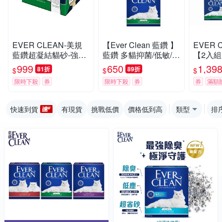
EVER CLEAN-美規
【Ever Clean 藍鑽 】
EVER 
藍鑽超凝結貓砂-強效
藍鑽 多貓抑菌/低敏/除
【2入組】
低敏結塊貓砂 42LB(1
臭貓砂8.5kg -( 除臭/
抑菌/除
999
650
1,39
81折
89折
$
$
$
9kg)=綠標★
抑味/ 凝結/長效淨味2
限時下殺
券
限時下殺
券
券
滿額
1天)
快速到貨
有現貨
挑戰低價
價格低到高
類型
排