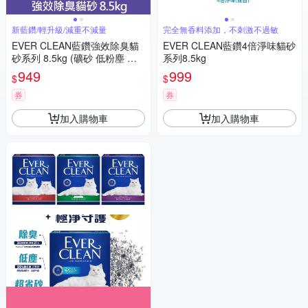
新藍鑽/輕升級/減重不減量
完全無香料添加，不刺激不過敏
EVER CLEAN藍鑽強效除臭貓
EVER CLEAN藍鑽4倍淨味貓砂
砂系列 8.5kg (礦砂 低粉塵 除
系列8.5kg
臭 抑味 凝結)
949
999
$
$
券
券
加入購物車
加入購物車