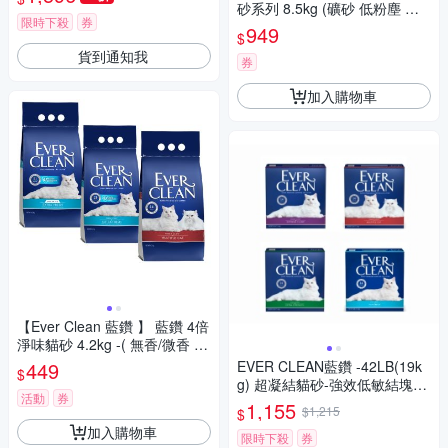
砂系列 8.5kg (礦砂 低粉塵 除
限時下殺
券
臭 抑味 凝結)
949
$
貨到通知我
券
加入購物車
【Ever Clean 藍鑽 】 藍鑽 4倍
淨味貓砂 4.2kg -( 無香/微香 /
長效淨味21天)
449
EVER CLEAN藍鑽 -42LB(19k
$
g) 超凝結貓砂-強效低敏結塊-
活動
券
綠標 (1EC32-010123)
1,155
$1,215
$
加入購物車
限時下殺
券