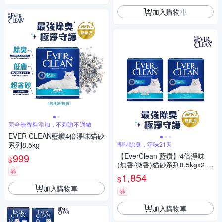
加入購物車
完全無香料添加，不刺激不過敏
EVER CLEAN藍鑽4倍淨味貓砂
系列8.5kg
即時除臭，淨味21天
999
【EverClean 藍鑽】4倍淨味
$
(無香/微香)貓砂系列8.5kgx2 除
券
臭 低塵 超省砂
1,854
$
加入購物車
券
加入購物車