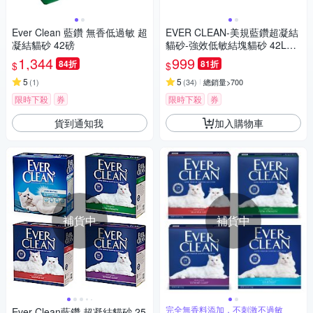
Ever Clean 藍鑽 無香低過敏 超
EVER CLEAN-美規藍鑽超凝結
凝結貓砂 42磅
貓砂-強效低敏結塊貓砂 42LB
(19kg)=綠標★
1,344
999
84折
81折
$
$
5
5
(
1
)
(
34
)
總銷量>700
限時下殺
券
限時下殺
券
貨到通知我
加入購物車
補貨中
補貨中
完全無香料添加，不刺激不過敏
Ever Clean藍鑽 超凝結貓砂 25