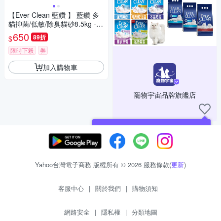
【Ever Clean 藍鑽 】 藍鑽 多
貓抑菌/低敏/除臭貓砂8.5kg -(
除臭/ 抑味/ 凝結/長效淨味21
650
89折
$
天)
限時下殺
券
加入購物車
寵物宇宙品牌旗艦店
現在可以追蹤你喜愛的商店！
Yahoo台灣電子商務 版權所有 © 2026 服務條款(
更新
)
客服中心
|
關於我們
|
購物須知
網路安全
|
隱私權
|
分類地圖