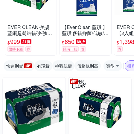
EVER CLEAN-美規
【Ever Clean 藍鑽 】
EVER 
藍鑽超凝結貓砂-強效
藍鑽 多貓抑菌/低敏/除
【2入組】
低敏結塊貓砂 42LB(1
臭貓砂8.5kg -( 除臭/
抑菌/除
999
650
1,39
81折
89折
$
$
$
9kg)=綠標★
抑味/ 凝結/長效淨味2
限時下殺
券
限時下殺
券
券
1天)
快速到貨
有現貨
挑戰低價
價格低到高
類型
排
補貨中