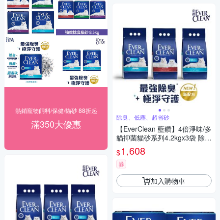
熱銷寵物飼料/保健/貓砂 88折起
除臭、低塵、超省砂
滿350大優惠
【EverClean 藍鑽】4倍淨味/多
貓抑菌貓砂系列4.2kgx3袋 除臭
低塵 超省砂
1,608
$
券
加入購物車