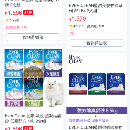
磅 2盒組
EVER CLEAN藍鑽美規貓砂系
列 25LBx 2入組
1,596
84折
$
1,570
$
4.9
(
6
)
4.9
(
11
)
總銷量>100
限時下殺
券
券
貨到通知我
貨到通知我
補貨中
Ever Clean 藍鑽 歐規 超凝結貓
砂 低塵配方 10L 2盒組
新藍鑽/輕升級/減重不減量
1,596
EVER CLEAN藍鑽強效除臭貓
84折
$