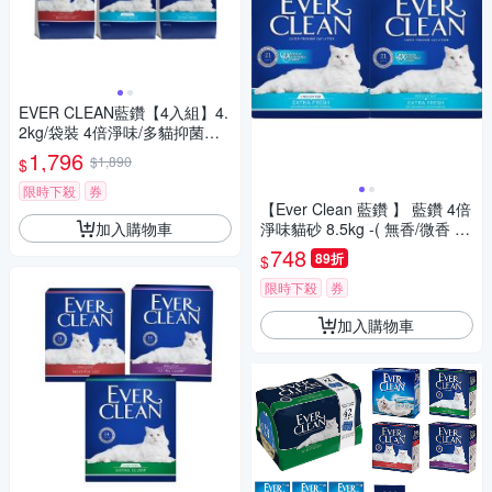
EVER CLEAN藍鑽【4入組】4.
2kg/袋裝 4倍淨味/多貓抑菌貓
砂
1,796
$1,890
$
限時下殺
券
【Ever Clean 藍鑽 】 藍鑽 4倍
加入購物車
淨味貓砂 8.5kg -( 無香/微香 /
長效淨味21天)
748
89折
$
限時下殺
券
加入購物車