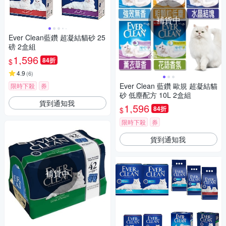
補貨中
Ever Clean藍鑽 超凝結貓砂 25
磅 2盒組
1,596
84折
$
4.9
(
6
)
Ever Clean 藍鑽 歐規 超凝結貓
限時下殺
券
砂 低塵配方 10L 2盒組
貨到通知我
1,596
84折
$
限時下殺
券
貨到通知我
補貨中