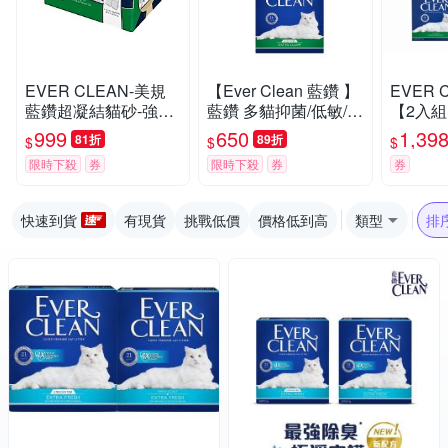
EVER CLEAN-美規
【Ever Clean 藍鑽 】
EVER 
藍鑽超凝結貓砂-強效
藍鑽 多貓抑菌/低敏/除
【2入組】
低敏結塊貓砂 42LB(1
臭貓砂8.5kg -( 除臭/
抑菌/除
999
650
1,39
81折
89折
$
$
$
9kg)=綠標★
抑味/ 凝結/長效淨味2
限時下殺
券
限時下殺
券
券
1天)
快速到貨
有現貨
挑戰低價
價格低到高
類型
排