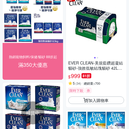
熱銷寵物飼料/保健/貓砂 88折起
EVER CLEAN-美規藍鑽超凝結
滿350大優惠
貓砂-強效低敏結塊貓砂 42LB
(19kg)=綠標★
999
81折
$
5
(
34
)
總銷量>700
限時下殺
券
加入購物車
補貨中