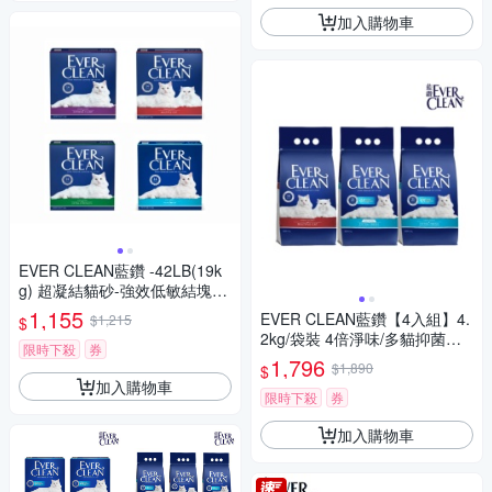
加入購物車
EVER CLEAN藍鑽 -42LB(19k
g) 超凝結貓砂-強效低敏結塊-
綠標 (1EC32-010123)
1,155
EVER CLEAN藍鑽【4入組】4.
$1,215
$
2kg/袋裝 4倍淨味/多貓抑菌貓
限時下殺
券
砂
1,796
$1,890
$
加入購物車
限時下殺
券
加入購物車