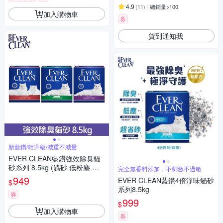
4.9
(
11
)
總銷量>100
加入購物車
券
貨到通知我
新藍鑽/輕升級/減重不減量
EVER CLEAN藍鑽強效除臭貓
砂系列 8.5kg (礦砂 低粉塵 除
完全無香料添加，不刺激不過敏
臭 抑味 凝結)
949
EVER CLEAN藍鑽4倍淨味貓砂
$
系列8.5kg
券
999
$
加入購物車
券