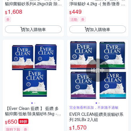
貓抑菌貓砂系列4.2kgx3袋 除臭
淨味貓砂 4.2kg -( 無香/微香 /
低塵 超省砂
長效淨味21天)
1,608
449
$
$
券
活動
券
加入購物車
加入購物車
補貨中
完全無香料添加，不刺激不過敏
【Ever Clean 藍鑽 】 藍鑽 多
貓抑菌/低敏/除臭貓砂8.5kg -(
EVER CLEAN藍鑽美規貓砂系
除臭/ 抑味/ 凝結/長效淨味21
列 25LBx 2入組
650
89折
$
天)
1,570
$
限時下殺
券