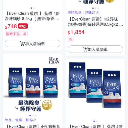
即時除臭，淨味21天
【Ever Clean 藍鑽 】 藍鑽 4倍
淨味貓砂 8.5kg -( 無香/微香 /
【EverClean 藍鑽】4倍淨味
長效淨味21天)
(無香/微香)貓砂系列8.5kgx2 除
748
89折
$
臭 低塵 超省砂
1,854
$
限時下殺
券
券
加入購物車
加入購物車
除臭、低塵、超省砂
【EverClean 藍鑽】4倍淨味/多
【Ever Clean 藍鑽 】 藍鑽 4倍