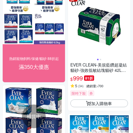
熱銷寵物飼料/保健/貓砂 88折起
EVER CLEAN-美規藍鑽超凝結
滿350大優惠
貓砂-強效低敏結塊貓砂 42LB
(19kg)=綠標★
999
81折
$
5
(
34
)
總銷量>700
限時下殺
券
加入購物車
補貨中