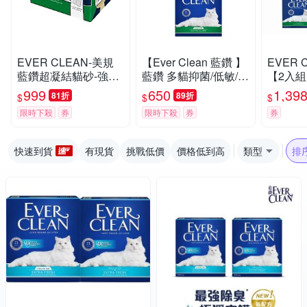
EVER CLEAN-美規
【Ever Clean 藍鑽 】
EVER 
藍鑽超凝結貓砂-強效
藍鑽 多貓抑菌/低敏/除
【2入組】
低敏結塊貓砂 42LB(1
臭貓砂8.5kg -( 除臭/
抑菌/除
999
650
1,39
81折
89折
$
$
$
9kg)=綠標★
抑味/ 凝結/長效淨味2
限時下殺
券
限時下殺
券
券
1天)
快速到貨
有現貨
挑戰低價
價格低到高
類型
排