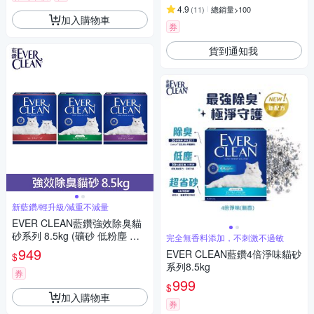
4.9
(
11
)
總銷量>100
加入購物車
券
貨到通知我
新藍鑽/輕升級/減重不減量
EVER CLEAN藍鑽強效除臭貓
砂系列 8.5kg (礦砂 低粉塵 除
完全無香料添加，不刺激不過敏
臭 抑味 凝結)
949
EVER CLEAN藍鑽4倍淨味貓砂
$
系列8.5kg
券
999
$
加入購物車
券