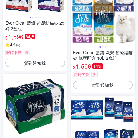
補貨中
Ever Clean藍鑽 超凝結貓砂 25
磅 2盒組
1,596
84折
$
4.9
(
6
)
Ever Clean 藍鑽 歐規 超凝結貓
限時下殺
券
砂 低塵配方 10L 2盒組
貨到通知我
1,596
84折
$
限時下殺
券
貨到通知我
補貨中