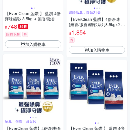
即時除臭，淨味21天
【Ever Clean 藍鑽 】 藍鑽 4倍
淨味貓砂 8.5kg -( 無香/微香 /
【EverClean 藍鑽】4倍淨味
長效淨味21天)
(無香/微香)貓砂系列8.5kgx2 除
748
89折
$
臭 低塵 超省砂
1,854
$
限時下殺
券
券
加入購物車
加入購物車
除臭、低塵、超省砂
【EverClean 藍鑽】4倍淨味/多
【Ever Clean 藍鑽 】 藍鑽 4倍