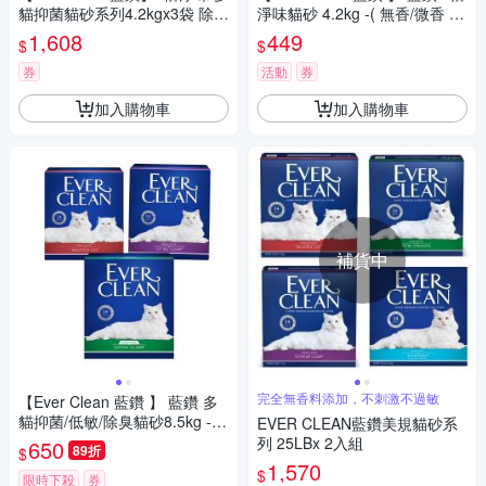
貓抑菌貓砂系列4.2kgx3袋 除臭
淨味貓砂 4.2kg -( 無香/微香 /
低塵 超省砂
長效淨味21天)
1,608
449
$
$
券
活動
券
加入購物車
加入購物車
補貨中
完全無香料添加，不刺激不過敏
【Ever Clean 藍鑽 】 藍鑽 多
貓抑菌/低敏/除臭貓砂8.5kg -(
EVER CLEAN藍鑽美規貓砂系
除臭/ 抑味/ 凝結/長效淨味21
列 25LBx 2入組
650
89折
$
天)
1,570
$
限時下殺
券