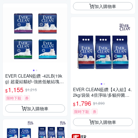
加入購物車
EVER CLEAN藍鑽 -42LB(19k
g) 超凝結貓砂-強效低敏結塊-
綠標 (1EC32-010123)
1,155
EVER CLEAN藍鑽【4入組】4.
$1,215
$
2kg/袋裝 4倍淨味/多貓抑菌貓
限時下殺
券
砂
1,796
$1,890
$
加入購物車
限時下殺
券
加入購物車