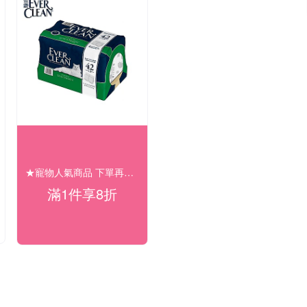
★寵物人氣商品 下單再享8折★
滿1件享8折