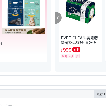
EVER CLEAN-美規藍
鑽超凝結貓砂-強效低敏
起
結塊貓砂 42LB(19kg)=
999
81折
$
綠標★
限時下殺
券
最新上