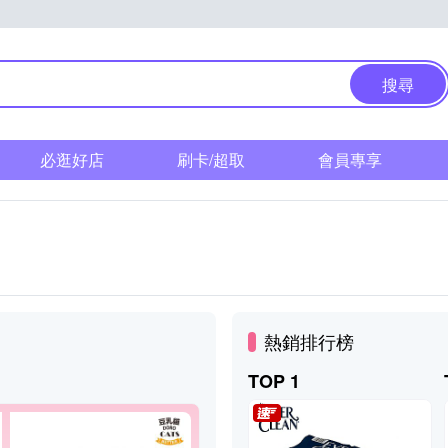
搜尋
必逛好店
刷卡/超取
會員專享
熱銷排行榜
TOP 1