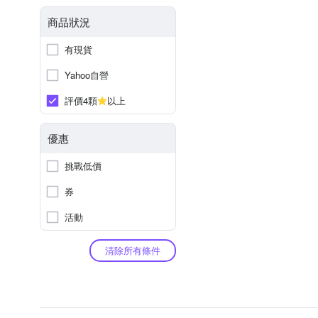
商品狀況
有現貨
Yahoo自營
評價4顆
以上
優惠
挑戰低價
券
活動
清除所有條件