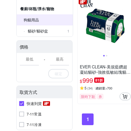
餐廚/杯瓶/淨水/寵物
狗貓用品
貓砂/貓砂盆
1
價格
-
EVER CLEAN-美規藍鑽超
凝結貓砂-強效低敏結塊貓砂
確定
42LB(19kg)=綠標★
999
81折
$
5
(
34
)
總銷量>700
取貨方式
限時下殺
券
快速到貨
7-11常溫
1
7-11冷凍