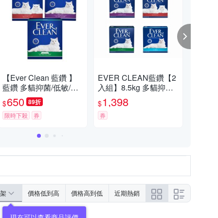
【Ever Clean 藍鑽 】
EVER CLEAN藍鑽【2
【免運
藍鑽 多貓抑菌/低敏/除
入組】8.5kg 多貓抑菌/
鑽 貓
臭貓砂8.5kg -( 除臭/ 抑
除臭貓砂
標 
650
1,398
4
89折
$
$
$
味/ 凝結/長效淨味21天)
『
限時下殺
券
券
活動
架
價格低到高
價格高到低
近期熱銷
現在可以查看商品評價