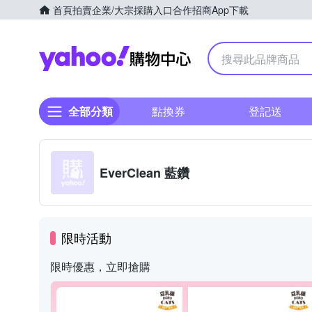
首頁
拍賣
企業/大宗採購入口
合作招商
App下載
Yahoo購物中心
全部分類
點換券
登記送
EverClean 藍鑽
限時活動
限時優惠，立即搶購