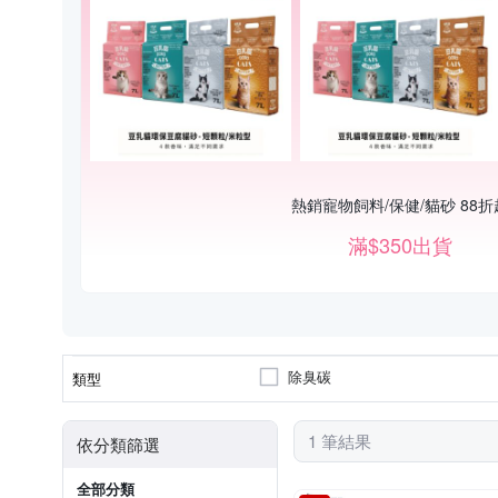
熱銷寵物飼料/保健/貓砂 88折
滿$350出貨
除臭碳
類型
1 筆結果
依分類篩選
全部分類