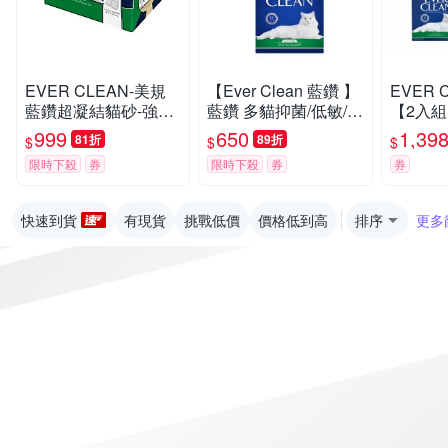
EVER CLEAN-美規
【Ever Clean 藍鑽 】
EVER 
藍鑽超凝結貓砂-強效
藍鑽 多貓抑菌/低敏/除
【2入組】
低敏結塊貓砂 42LB(1
臭貓砂8.5kg -( 除臭/
抑菌/除
999
650
1,39
81折
89折
$
$
$
9kg)=綠標★
抑味/ 凝結/長效淨味2
限時下殺
券
限時下殺
券
券
1天)
快速到貨
有現貨
挑戰低價
價格低到高
排序
更多