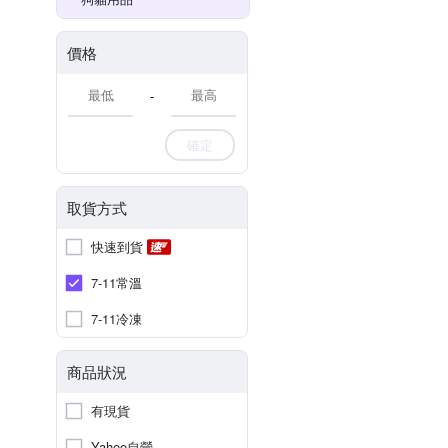
價格
-
確定
取貨方式
快速到貨
7-11常溫
7-11冷凍
商品狀況
有現貨
Yahoo自營