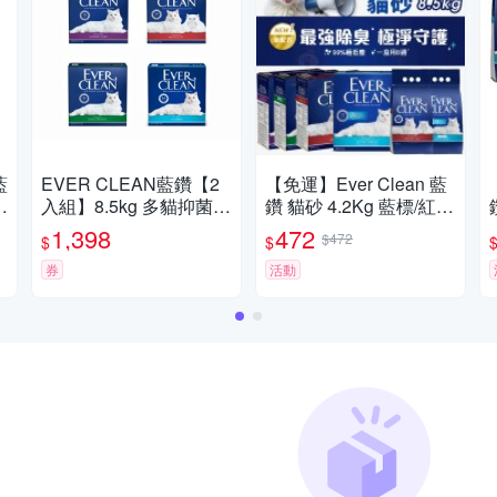
藍
EVER CLEAN藍鑽【2
【免運】Ever Clean 藍
入組】8.5kg 多貓抑菌/
鑽 貓砂 4.2Kg 藍標/紅標
除臭貓砂
低敏 多貓 礦砂 貓砂『寵
1,398
472
$472
$
$
喵樂旗艦店』
券
活動