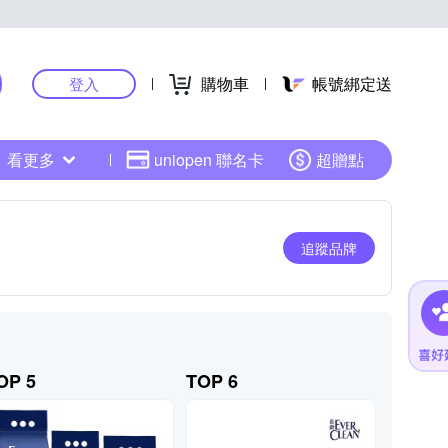
購物車
帳號綁定送
登入
看更多
uniopen 聯名卡
超贈點
追蹤品牌
OP 5
TOP 6
TOP