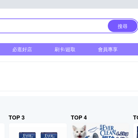
搜尋
必逛好店
刷卡/超取
會員專享
TOP 3
TOP 4
T