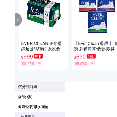
EVER CLEAN-美規藍
【Ever Clean 藍鑽 】 
鑽超凝結貓砂-強效低敏
鑽 多貓抑菌/低敏/除臭貓
結塊貓砂 42LB(19kg)=
砂8.5kg -( 除臭/ 抑味/ 凝
999
650
81折
89折
$
$
綠標★
結/長效淨味21天)
限時下殺
券
限時下殺
券
依分類篩選
全部分類
餐廚/杯瓶/淨水/寵物
狗貓用品