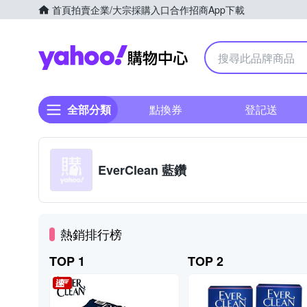
首頁
拍賣
企業/大宗採購入口
合作招商
App下載
Yahoo購物中心
全部分類
點換券
登記送
EverClean 藍鑽
熱銷排行榜
TOP 1
TOP 2