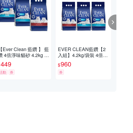
【Ever Clean 藍鑽 】 藍
EVER CLEAN藍鑽【2
【E
鑽 4倍淨味貓砂 4.2kg -(
入組】4.2kg/袋裝 4倍淨
淨味
無香/微香 /長效淨味21
味/多貓抑菌貓砂
4.2
449
960
1,
$
$
$
天)
省
活動
券
券
活動