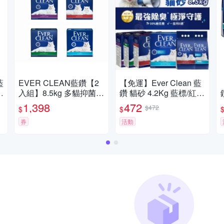
藍
EVER CLEAN藍鑽【2
【免運】Ever Clean 藍
入組】8.5kg 多貓抑菌/
鑽 貓砂 4.2Kg 藍標/紅標
除臭貓砂
低敏 多貓 礦砂 貓砂『寵
1,398
472
$472
$
$
喵樂旗艦店』
券
活動