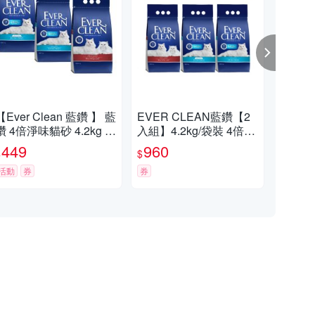
【Ever Clean 藍鑽 】 藍
EVER CLEAN藍鑽【2
【E
鑽 4倍淨味貓砂 4.2kg -(
入組】4.2kg/袋裝 4倍淨
淨味
無香/微香 /長效淨味21
味/多貓抑菌貓砂
4.2
449
960
1,
$
$
$
天)
省
活動
券
券
活動