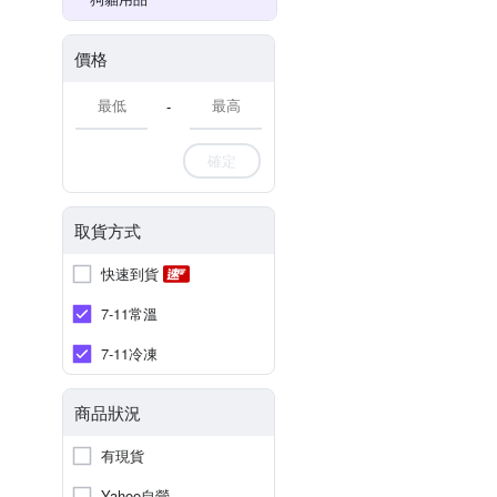
價格
-
確定
取貨方式
快速到貨
7-11常溫
7-11冷凍
商品狀況
有現貨
Yahoo自營