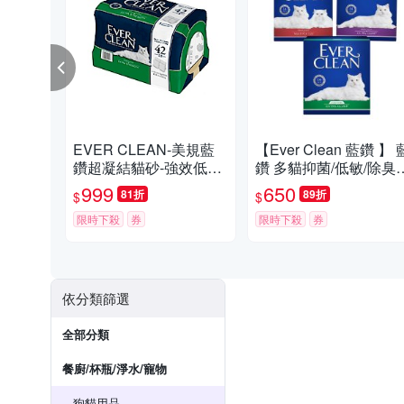
EVER CLEAN-美規藍
【Ever Clean 藍鑽 】 
鑽超凝結貓砂-強效低敏
鑽 多貓抑菌/低敏/除臭貓
結塊貓砂 42LB(19kg)=
砂8.5kg -( 除臭/ 抑味/ 凝
999
650
81折
89折
$
$
綠標★
結/長效淨味21天)
限時下殺
券
限時下殺
券
依分類篩選
全部分類
餐廚/杯瓶/淨水/寵物
狗貓用品