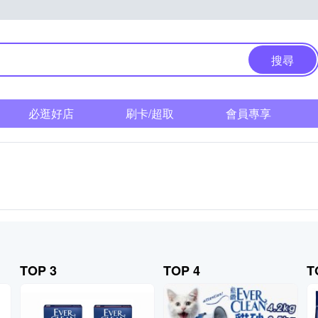
搜尋
必逛好店
刷卡/超取
會員專享
TOP 3
TOP 4
T