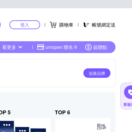
購物車
帳號綁定送
登入
看更多
uniopen 聯名卡
超贈點
追蹤品牌
OP 5
TOP 6
TOP