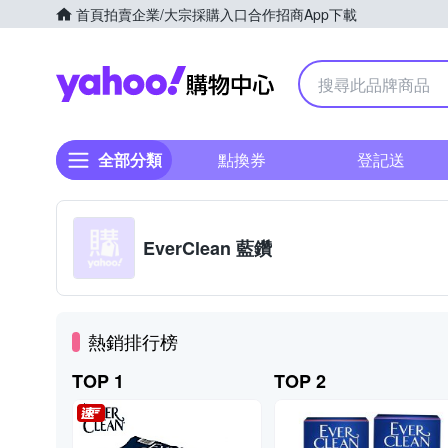
首頁
拍賣
企業/大宗採購入口
合作招商
App下載
Yahoo購物中心
全部分類
點換券
登記送
EverClean 藍鑽
熱銷排行榜
TOP 1
TOP 2