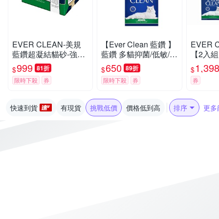
EVER CLEAN-美規
【Ever Clean 藍鑽 】
EVER 
藍鑽超凝結貓砂-強效
藍鑽 多貓抑菌/低敏/除
【2入組】
低敏結塊貓砂 42LB(1
臭貓砂8.5kg -( 除臭/
抑菌/除
999
650
1,39
81折
89折
$
$
$
9kg)=綠標★
抑味/ 凝結/長效淨味2
限時下殺
券
限時下殺
券
券
1天)
快速到貨
有現貨
挑戰低價
價格低到高
排序
更多