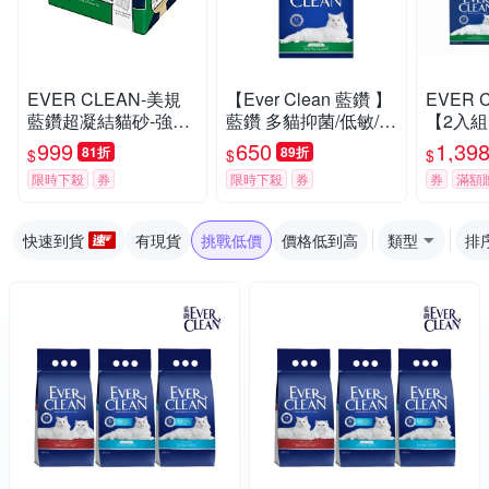
EVER CLEAN-美規
【Ever Clean 藍鑽 】
EVER 
藍鑽超凝結貓砂-強效
藍鑽 多貓抑菌/低敏/除
【2入組】
低敏結塊貓砂 42LB(1
臭貓砂8.5kg -( 除臭/
抑菌/除
999
650
1,39
81折
89折
$
$
$
9kg)=綠標★
抑味/ 凝結/長效淨味2
限時下殺
券
限時下殺
券
券
滿額
1天)
快速到貨
有現貨
挑戰低價
價格低到高
類型
排