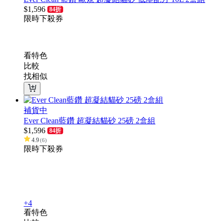
$
1,596
84折
限時下殺
券
看特色
比較
找相似
補貨中
Ever Clean藍鑽 超凝結貓砂 25磅 2盒組
$
1,596
84折
4.9
(
6
)
限時下殺
券
+4
看特色