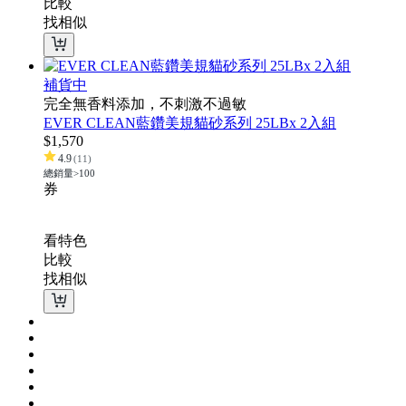
比較
找相似
補貨中
完全無香料添加，不刺激不過敏
EVER CLEAN藍鑽美規貓砂系列 25LBx 2入組
$
1,570
4.9
(
11
)
總銷量>100
券
看特色
比較
找相似