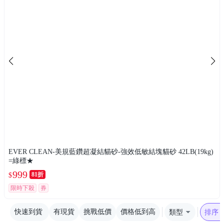
EVER CLEAN-美規藍鑽超凝結貓砂-強效低敏結塊貓砂 42LB(19kg)
=綠標★
999
81折
$
限時下殺
券
快速到貨
有現貨
挑戰低價
價格低到高
類型
排序