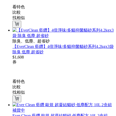
看特色
比較
找相似
除臭、低塵、超省砂
【EverClean 藍鑽】4倍淨味/多貓抑菌貓砂系列4.2kgx3袋
除臭 低塵 超省砂
$
1,608
券
看特色
比較
找相似
補貨中
Ever Clean 藍鑽 歐規 超凝結貓砂 低塵配方 10L 2盒組