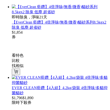
即時除臭，淨味21天
【EverClean 藍鑽】4倍淨味(無香/微香)貓砂系列8.5kgx2
除臭 低塵 超省砂
$
1,854
券
看特色
比較
找相似
EVER CLEAN藍鑽【4入組】4.2kg/袋裝 4倍淨味/多貓抑
菌貓砂
$
1,796
$
1,890
限時下殺
券