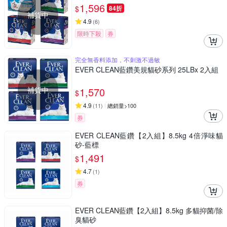
1,596
$
84折
補貨中
4.9
(
6
)
限時下殺
券
完全無香料添加，不刺激不過敏
EVER CLEAN藍鑽美規貓砂系列 25LBx 2入組
補貨中
1,570
$
4.9
(
11
)
總銷量>100
券
EVER CLEAN藍鑽【2入組】8.5kg 4倍淨味貓
砂-藍標
1,491
$
4.7
(
1
)
券
EVER CLEAN藍鑽【2入組】8.5kg 多貓抑菌/除
臭貓砂