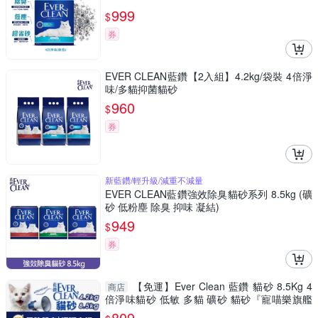
999
$
券
EVER CLEAN藍鑽【2入組】4.2kg/袋裝 4倍淨
味/多貓抑菌貓砂
960
$
券
新藍鑽/輕升級/減重不減量
EVER CLEAN藍鑽強效除臭貓砂系列 8.5kg (礦
砂 低粉塵 除臭 抑味 凝結)
949
$
券
【免運】Ever Clean 藍鑽 貓砂 8.5Kg 4
商店
倍淨味貓砂 低敏 多貓 礦砂 貓砂『寵喵樂旗艦
店』
809