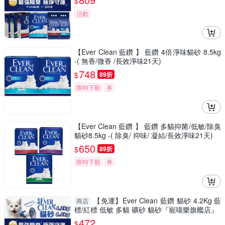
$
活動
【Ever Clean 藍鑽 】 藍鑽 4倍淨味貓砂 8.5kg
-( 無香/微香 /長效淨味21天)
748
$
89折
限時下殺
券
【Ever Clean 藍鑽 】 藍鑽 多貓抑菌/低敏/除臭
貓砂8.5kg -( 除臭/ 抑味/ 凝結/長效淨味21天)
650
$
89折
限時下殺
券
【免運】Ever Clean 藍鑽 貓砂 4.2Kg 藍
商店
標/紅標 低敏 多貓 礦砂 貓砂『寵喵樂旗艦店』
472
$