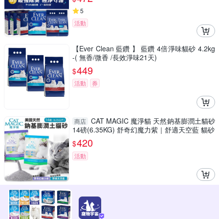
5
活動
【Ever Clean 藍鑽 】 藍鑽 4倍淨味貓砂 4.2kg
-( 無香/微香 /長效淨味21天)
449
$
活動
券
CAT MAGIC 魔淨貓 天然鈉基膨潤土貓砂
商店
14磅(6.35KG) 舒奇幻魔力紫｜舒適天空藍 貓砂
420
$
活動