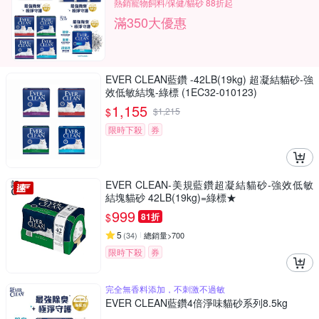
熱銷寵物飼料/保健/貓砂 88折起
滿350大優惠
EVER CLEAN藍鑽 -42LB(19kg) 超凝結貓砂-強
效低敏結塊-綠標 (1EC32-010123)
1,155
$
$
1,215
限時下殺
券
EVER CLEAN-美規藍鑽超凝結貓砂-強效低敏
結塊貓砂 42LB(19kg)=綠標★
999
$
81折
5
(
34
)
總銷量>700
限時下殺
券
完全無香料添加，不刺激不過敏
EVER CLEAN藍鑽4倍淨味貓砂系列8.5kg