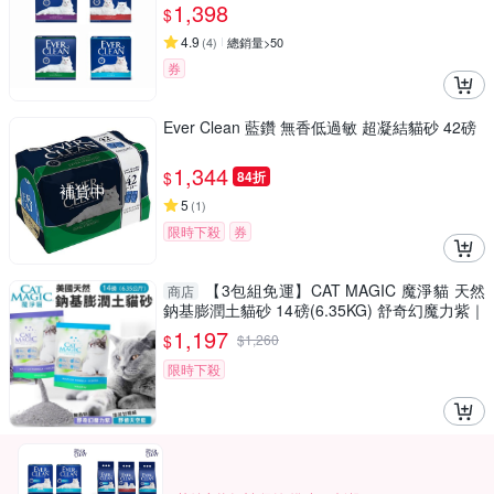
1,398
$
4.9
(
4
)
總銷量>50
券
Ever Clean 藍鑽 無香低過敏 超凝結貓砂 42磅
1,344
$
84折
補貨中
5
(
1
)
限時下殺
券
【3包組免運】CAT MAGIC 魔淨貓 天然
商店
鈉基膨潤土貓砂 14磅(6.35KG) 舒奇幻魔力紫｜
舒適天空藍 貓砂
1,197
$
$
1,260
限時下殺