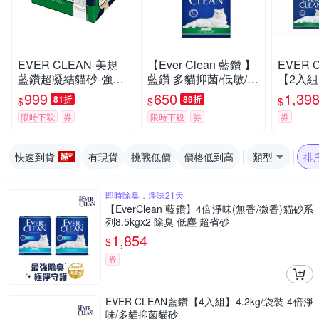
EVER CLEAN-美規
【Ever Clean 藍鑽 】
EVER 
藍鑽超凝結貓砂-強效
藍鑽 多貓抑菌/低敏/除
【2入組】
低敏結塊貓砂 42LB(1
臭貓砂8.5kg -( 除臭/
抑菌/除
999
650
1,39
81折
89折
$
$
$
9kg)=綠標★
抑味/ 凝結/長效淨味2
限時下殺
券
限時下殺
券
券
1天)
快速到貨
有現貨
挑戰低價
價格低到高
類型
排
即時除臭，淨味21天
【EverClean 藍鑽】4倍淨味(無香/微香)貓砂系
列8.5kgx2 除臭 低塵 超省砂
1,854
$
券
EVER CLEAN藍鑽【4入組】4.2kg/袋裝 4倍淨
味/多貓抑菌貓砂