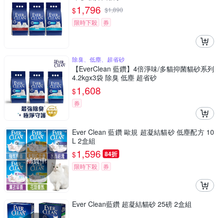
1,796
$
$
1,890
限時下殺
券
除臭、低塵、超省砂
【EverClean 藍鑽】4倍淨味/多貓抑菌貓砂系列
4.2kgx3袋 除臭 低塵 超省砂
1,608
$
券
Ever Clean 藍鑽 歐規 超凝結貓砂 低塵配方 10
L 2盒組
1,596
$
84折
補貨中
限時下殺
券
Ever Clean藍鑽 超凝結貓砂 25磅 2盒組