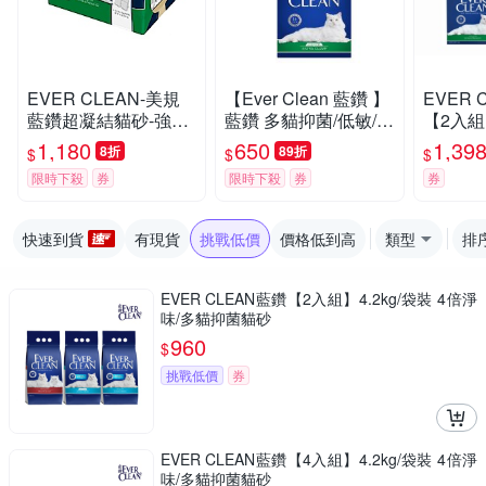
EVER CLEAN-美規
【Ever Clean 藍鑽 】
EVER 
藍鑽超凝結貓砂-強效
藍鑽 多貓抑菌/低敏/除
【2入組】
低敏結塊貓砂 42LB(1
臭貓砂8.5kg -( 除臭/
抑菌/除
1,180
650
1,39
8折
89折
$
$
$
9kg)=綠標★
抑味/ 凝結/長效淨味2
限時下殺
券
限時下殺
券
券
1天)
快速到貨
有現貨
挑戰低價
價格低到高
類型
排
EVER CLEAN藍鑽【2入組】4.2kg/袋裝 4倍淨
味/多貓抑菌貓砂
960
$
挑戰低價
券
EVER CLEAN藍鑽【4入組】4.2kg/袋裝 4倍淨
味/多貓抑菌貓砂