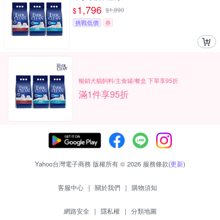
1,796
$
$
1,890
挑戰低價
券
暢銷犬貓飼料/主食罐/餐盒 下單享95折
滿1件享95折
Yahoo台灣電子商務 版權所有 © 2026 服務條款(
更新
)
客服中心
|
關於我們
|
購物須知
網路安全
|
隱私權
|
分類地圖