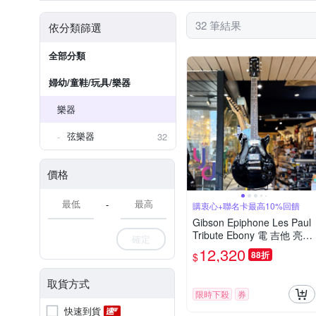
32 筆結果
依分類篩選
全部分類
婦幼/童鞋/玩具/樂器
樂器
弦樂器
32
價格
-
購衷心+聯名卡最高10%回饋
Gibson Epiphone Les Paul
Tribute Ebony 電 吉他 亮光
確定
黑 E1
12,320
88折
$
取貨方式
限時下殺
券
快速到貨