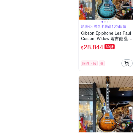
購衷心+聯名卡最高10%回饋
Gibson Epiphone Les Paul
Custom Widow 電吉他 藍色
大虎紋 搖滾代表
28,844
89折
$
限時下殺
券