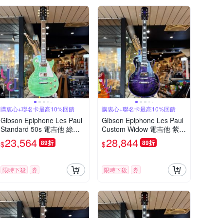
購衷心+聯名卡最高10%回饋
購衷心+聯名卡最高10%回饋
Gibson Epiphone Les Paul
Gibson Epiphone Les Paul
Standard 50s 電吉他 綠色
Custom Widow 電吉他 紫色
虎紋 Seafoam Green
大虎紋 搖滾代表
23,564
28,844
89折
89折
$
$
限時下殺
券
限時下殺
券