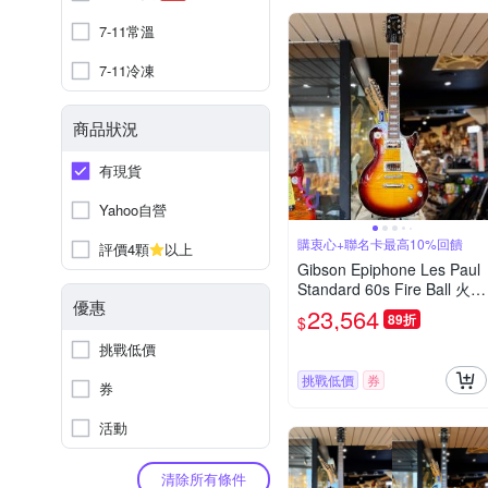
7-11常溫
7-11冷凍
商品狀況
有現貨
Yahoo自營
購衷心+聯名卡最高10%回饋
評價4顆
以上
Gibson Epiphone Les Paul
Standard 60s Fire Ball 火球
優惠
漸層 電吉他
23,564
89折
$
挑戰低價
挑戰低價
券
券
活動
清除所有條件