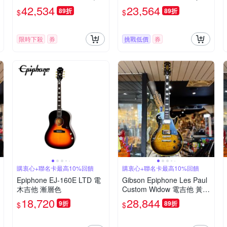
電 木 吉他 復古漸層
漸層 電吉他
42,534
23,564
89折
89折
$
$
限時下殺
券
挑戰低價
券
購衷心+聯名卡最高10%回饋
購衷心+聯名卡最高10%回饋
Epiphone EJ-160E LTD 電
Gibson Epiphone Les Paul
木吉他 漸層色
Custom Widow 電吉他 黃色
大虎紋 搖滾代表
18,720
28,844
9折
89折
$
$