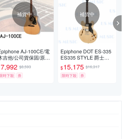
補貨中
補貨中
Epiphone AJ-100CE/電
Epiphone DOT ES-335
Gib
木吉他/公司貨保固/原木
ES335 STYLE 爵士空
aul
色
心電吉他 原木色
他 
7,992
15,175
23
$8,593
$16,317
$
$
$
固
限時下殺
券
限時下殺
券
限時