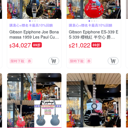
購衷心+聯名卡最高10%回饋
購衷心+聯名卡最高10%回饋
Gibson Epiphone Joe Bona
Gibson Epiphone ES-339 E
massa 1959 Les Paul Cust
S 339 櫻桃紅 半空心 爵士
om 簽名款 電 吉他
吉他 Semi Acoustic
34,027
21,022
89折
89折
$
$
限時下殺
券
限時下殺
券