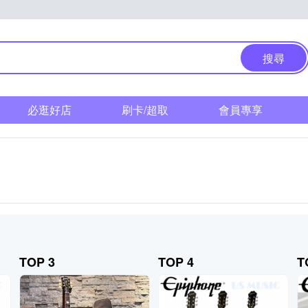
搜尋
必逛好店
刷卡/超取
會員專享
TOP 3
TOP 4
T