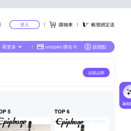
購物車
帳號綁定送
登入
看更多
uniopen 聯名卡
超贈點
追蹤品牌
OP 5
TOP 6
TOP