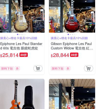
購衷心+聯名卡最高10%回饋
購衷心+聯名卡最高10%回饋
Epiphone Les Paul Standar
Gibson Epiphone Les Paul
d 60s 電吉他 眼鏡蛇虎紋
Custom Widow 電吉他 紅色
大虎紋 搖滾代表
25,814
28,844
89折
89折
$
$
限時下殺
券
限時下殺
券