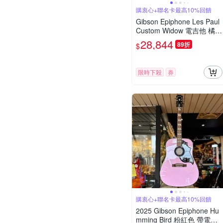
購衷心+聯名卡最高10%回饋
Gibson Epiphone Les Paul
Custom Widow 電吉他 橘色
大虎紋 搖滾代表
28,844
89折
$
限時下殺
券
購衷心+聯名卡最高10%回饋
2025 Gibson Epiphone Hu
mming Bird 粉紅色 帶電版