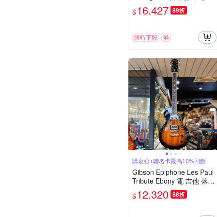
本 蜂鳥 面單板 民謠 電 木
16,427
89折
$
吉他
限時下殺
券
購衷心+聯名卡最高10%回饋
Gibson Epiphone Les Paul
Tribute Ebony 電 吉他 落日
漸層
12,320
88折
$