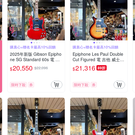
購衷心+聯名卡最高10%回饋
購衷心+聯名卡最高10%回饋
2025年新版 Gibson Epipho
Epiphone Les Paul Double
ne SG Standard 60s 電 吉
Cut Figured 電 吉他 威士忌
他 復古櫻桃紅 雙線圈 終身
漸層 贈原廠琴袋 終身保固
20,550
21,316
$22,096
89折
$
$
保固
限時下殺
券
限時下殺
券