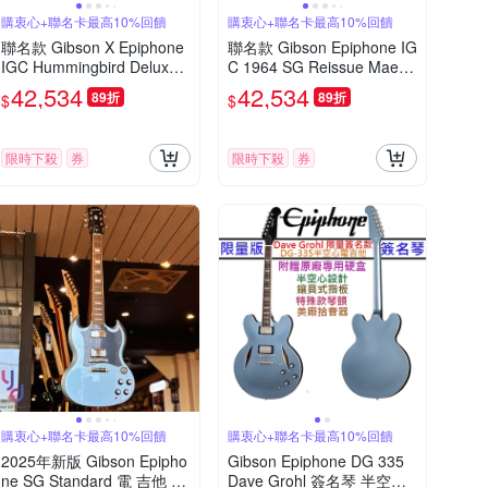
購衷心+聯名卡最高10%回饋
購衷心+聯名卡最高10%回饋
聯名款 Gibson X Epiphone
聯名款 Gibson Epiphone IG
IGC Hummingbird Deluxe
C 1964 SG Reissue Maestr
EC 電 木吉他 全單板 蜂鳥
o Vibrola 電 吉他
42,534
42,534
89折
89折
$
$
限時下殺
券
限時下殺
券
購衷心+聯名卡最高10%回饋
購衷心+聯名卡最高10%回饋
2025年新版 Gibson Epipho
Gibson Epiphone DG 335
ne SG Standard 電 吉他 藍
Dave Grohl 簽名琴 半空心