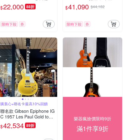
色 Pelham Blue 終身保固
電 吉他附贈專用硬盒
22,000
41,090
88折
$44,182
$
$
限時下殺
券
限時下殺
券
購衷心+聯名卡最高10%回饋
聯名款 Gibson Epiphone IG
C 1957 Les Paul Gold top
樂器瘋搶價限時9折
R7 電 吉他 附原廠硬盒
42,534
89折
$
滿1件享9折