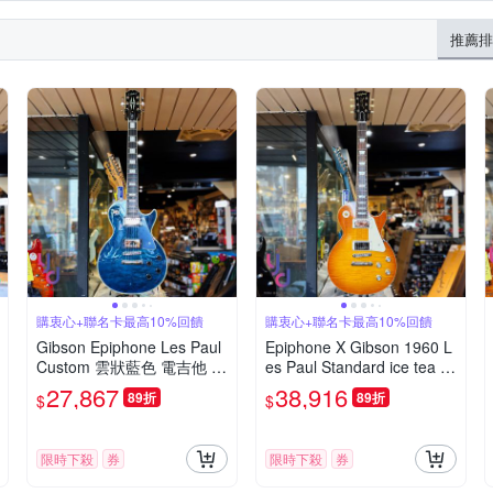
推薦排
購衷心+聯名卡最高10%回饋
購衷心+聯名卡最高10%回饋
Gibson Epiphone Les Paul
Epiphone X Gibson 1960 L
Custom 雲狀藍色 電吉他 雙
es Paul Standard ice tea 電
線圈 孤獨搖滾 終身保固限
吉他 冰茶漸層
27,867
38,916
89折
89折
$
$
量版
限時下殺
券
限時下殺
券