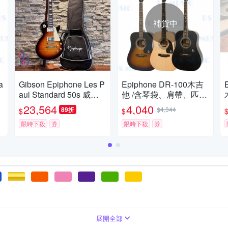
補貨中
a
Gibson Epiphone Les P
Epiphone DR-100木吉
aul Standard 50s 威士
他 /含琴袋、肩帶、匹
忌 漸層色 電 吉他 濃密
克、琴布/公司貨保固/黑
23,564
4,040
89折
$4,344
$
$
虎紋 附琴袋
色
限時下殺
券
限時下殺
券
展開全部