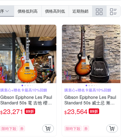
序
價格低到高
價格高到低
近期熱銷
購衷心+聯名卡最高10%回饋
購衷心+聯名卡最高10%回饋
Gibson Epiphone Les Paul
Gibson Epiphone Les Paul
Standard 50s 電 吉他 櫻桃
Standard 50s 威士忌 漸層
漸層 虎紋 終身保固
色 電 吉他 濃密虎紋 附琴袋
23,271
23,564
89折
89折
$
$
限時下殺
券
限時下殺
券