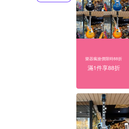
樂器瘋搶價限時88折
滿1件享88折