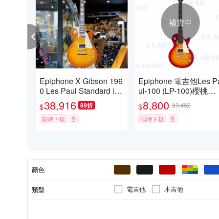
補貨中
Epiphone X Gibson 196
Epiphone 電吉他Les P
0 Les Paul Standard ice
ul-100 (LP-100)櫻桃漸
tea 電吉他 冰茶漸層
層色原廠公司貨
38,916
8,800
89折
$9,462
$
$
限時下殺
券
限時下殺
券
顏色
電吉他
木吉他
類型
6根
弦數