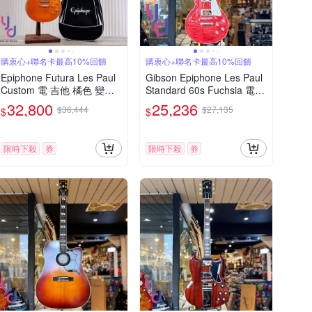
購衷心+聯名卡最高10%回饋
購衷心+聯名卡最高10%回饋
Epiphone Futura Les Paul
Gibson Epiphone Les Paul
Custom 電 吉他 橘色 變色
Standard 60s Fuchsia 電吉
龍
他 紫紅大虎紋
32,800
25,236
$36,444
$27,135
$
$
限時下殺
券
限時下殺
券