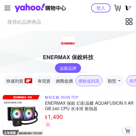
Yahoo購物中心
登入
ENERMAX 保銳科技
追蹤品牌
快速到貨
有現貨
挑戰低價
價格低到高
類型
排
解熱瓦數 360W TDP
ENERMAX 保銳 幻彩晶蝶 AQUAFUSION II AR
GB 240 CPU 水冷排 散熱器
1,490
$
券