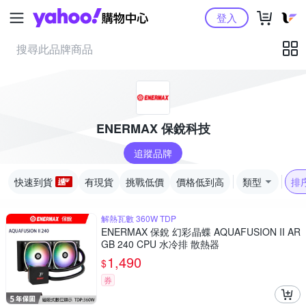
Yahoo購物中心
登入
ENERMAX 保銳科技
追蹤品牌
快速到貨
有現貨
挑戰低價
價格低到高
類型
排
解熱瓦數 360W TDP
ENERMAX 保銳 幻彩晶蝶 AQUAFUSION II AR
GB 240 CPU 水冷排 散熱器
1,490
$
券