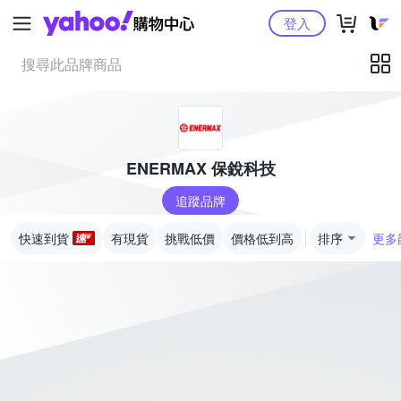
Yahoo購物中心
登入
ENERMAX 保銳科技
追蹤品牌
快速到貨
有現貨
挑戰低價
價格低到高
排序
更多