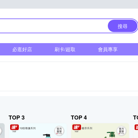
搜尋
必逛好店
刷卡/超取
會員專享
TOP 3
TOP 4
T