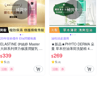
補貨中
補貨中
20年技術傑作 Ella閃耀推薦
油性頭皮適用
ELASTINE 伊絲婷 Master
★新品★PHYTO DERMA 朵
大師系列彈力修護潤髮乳 77
蔓 草本控油薄荷洗髮精 490
0ml
ml
339
269
$
$
5
5
(
2
)
(
4
)
活動
券
活動
券