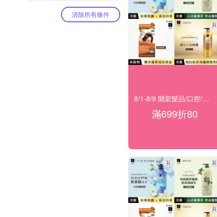
清除所有條件
8/1-8/9 開架髮品/口腔/洗沐★滿699折80
滿699折80