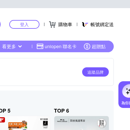
購物車
帳號綁定送
登入
看更多
uniopen 聯名卡
超贈點
追蹤品牌
OP 5
TOP 6
TOP