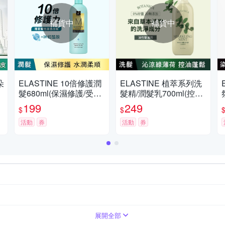
補貨中
補貨中
朵
ELASTINE 10倍修護潤
ELASTINE 植萃系列洗
髮680ml(保濕修護/受損
髮精/潤髮乳700ml(控油
修護/彈力修護)
綠薄荷/舒緩迷迭香/淨化
199
249
$
$
迷香)
活動
券
活動
券
效期限請詳見產品包裝標示
護髮
請參照商品介紹
3年
3年(有效期
展開全部