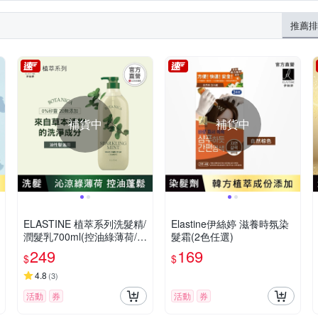
推薦排
補貨中
補貨中
ELASTINE 植萃系列洗髮精/
Elastine伊絲婷 滋養時氛染
潤髮乳700ml(控油綠薄荷/舒
髮霜(2色任選)
緩迷迭香/淨化迷香)
249
169
$
$
4.8
(
3
)
活動
券
活動
券