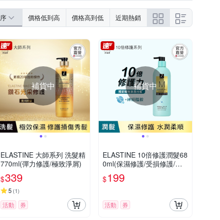
序
價格低到高
價格高到低
近期熱銷
補貨中
補貨中
ELASTINE 大師系列 洗髮精
ELASTINE 10倍修護潤髮68
770ml(彈力修護/極致淨屑)
0ml(保濕修護/受損修護/彈
力修護)
339
199
$
$
5
(
1
)
活動
券
活動
券