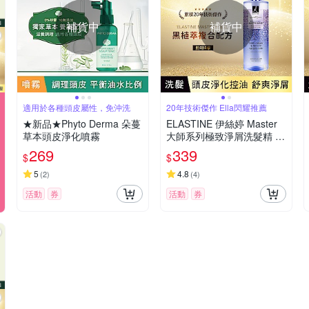
補貨中
補貨中
適用於各種頭皮屬性，免沖洗
20年技術傑作 Ella閃耀推薦
★新品★Phyto Derma 朵蔓
ELASTINE 伊絲婷 Master
草本頭皮淨化噴霧
大師系列極致淨屑洗髮精 77
0ml
269
339
$
$
5
4.8
(
2
)
(
4
)
活動
券
活動
券