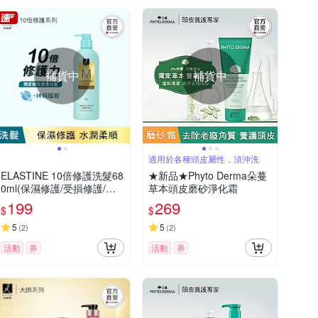
補貨中
補貨中
適用於各種頭皮屬性，須沖洗
ELASTINE 10倍修護洗髮68
★新品★Phyto Derma朵蔓
0ml(保濕修護/受損修護/彈
草本頭皮磨砂淨化霜
力修護)
199
269
$
$
5
5
(
2
)
(
2
)
活動
券
活動
券