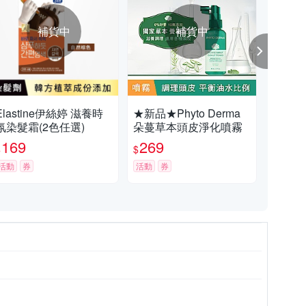
補貨中
補貨中
Elastine伊絲婷 滋養時
★新品★Phyto Derma
EL
氛染髮霜(2色任選)
朵蔓草本頭皮淨化噴霧
洗髮
款任
169
269
2
$
$
$
活動
券
活動
券
限詳見包裝標示)
詳見包裝標示