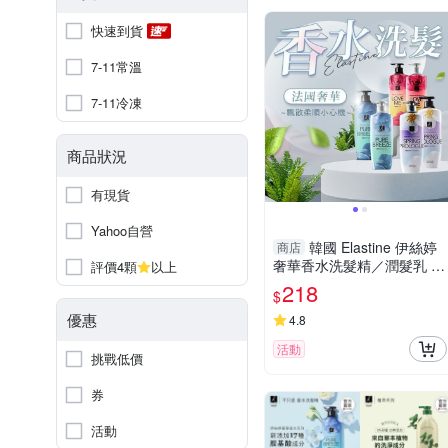
快速到貨
7-11常溫
7-11冷凍
商品狀況
有現貨
Yahoo自營
韓國 Elastine 伊絲婷
商店
奢華香水洗髮精／潤髮乳 (6
評價4顆
以上
00ml) 款式可選 最新2024升
218
$
級版【小三美日】 D152531
優惠
4.8
活動
挑戰低價
券
活動