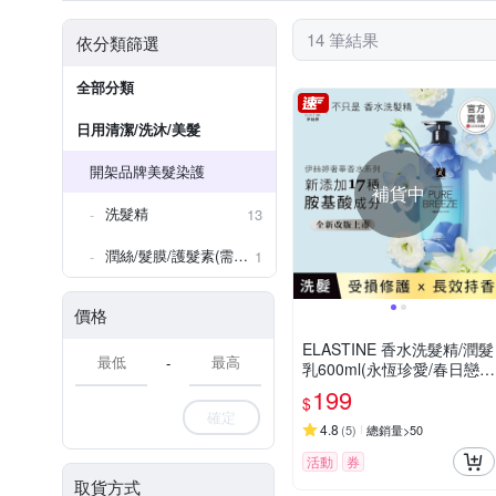
14 筆結果
依分類篩選
全部分類
日用清潔/洗沐/美髮
開架品牌美髮染護
補貨中
洗髮精
13
潤絲/髮膜/護髮素(需沖洗)
1
價格
ELASTINE 香水洗髮精/潤髮
-
乳600ml(永恆珍愛/春日戀
曲/甜蜜愛戀)
199
$
確定
4.8
(
5
)
總銷量>50
活動
券
取貨方式