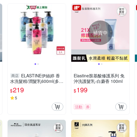
補貨中
ELASTINE伊絲婷 香
Elastine胺基酸修護系列 免
商店
水洗髮精/潤髮乳600ml(多款
沖洗護髮乳-白麝香 100ml
任選)【愛買】
219
199
$
$
5
活動
券