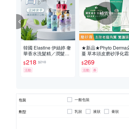
補貨中
韓國 Elastine 伊絲婷 奢
★新品★Phyto Derma
華香水洗髮精／潤髮乳
蔓 草本頭皮磨砂淨化霜
(600ml) 款式可選 最新2
218
269
$218
$
$
024升級版【小三美日】
D152531
活動
活動
券
一般包裝
包裝
乳狀
液狀
膏狀
劑型
所有髮質
開架
洗髮
有效期限詳見產品標示
頭皮調理
受損髮質
染髮
有
適用髮質
品牌定位
種類
製造日期/有效日期