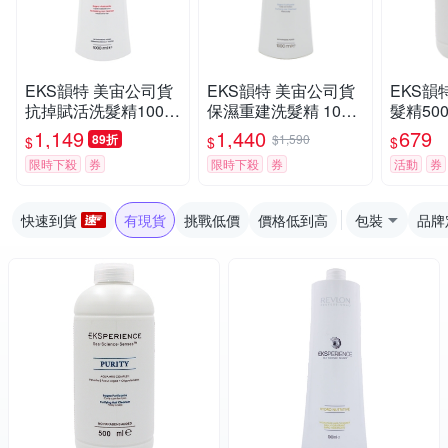
EKS韻特 美宙公司貨
EKS韻特 美宙公司貨
EKS韻
抗掉賦活洗髮精1000
保濕重建洗髮精 1000
髮精50
ML 附壓頭
ML
宙公司
1,149
1,440
679
89折
$1,590
$
$
$
限時下殺
券
限時下殺
券
活動
券
快速到貨
有現貨
挑戰低價
價格低到高
包裝
品牌