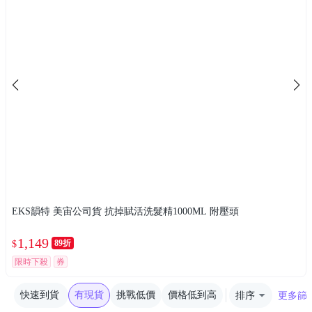
EKS韻特 美宙公司貨 抗掉賦活洗髮精1000ML 附壓頭
1,149
89折
$
限時下殺
券
快速到貨
有現貨
挑戰低價
價格低到高
排序
更多篩