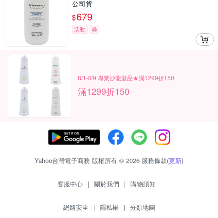
公司貨
679
$
活動
券
8/1-8/9 專業沙龍髮品★滿1299折150
滿1299折150
Yahoo台灣電子商務 版權所有 © 2026 服務條款(
更新
)
客服中心
|
關於我們
|
購物須知
網路安全
|
隱私權
|
分類地圖