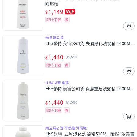
附壓頭
1,149
$
89折
限時下殺
券
頭皮屑者適
EKS韻特 美宙公司貨 去屑淨化洗髮精 1000ML
1,440
$
$
1,590
限時下殺
券
保濕 滋養 重建
EKS韻特 美宙公司貨 保濕重建洗髮精 1000ML
1,440
$
$
1,590
限時下殺
券
頭皮屑者適 平衡髮肌環境
EKS韻特 去屑淨化洗髮精500ML 附壓頭-美宙