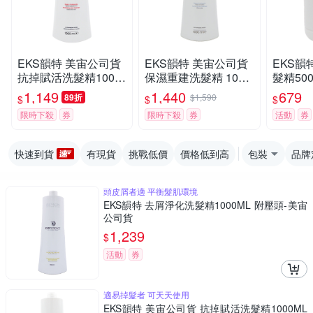
EKS韻特 美宙公司貨
EKS韻特 美宙公司貨
EKS韻
抗掉賦活洗髮精1000
保濕重建洗髮精 1000
髮精50
ML 附壓頭
ML
宙公司
1,149
1,440
679
89折
$1,590
$
$
$
限時下殺
券
限時下殺
券
活動
券
快速到貨
有現貨
挑戰低價
價格低到高
包裝
品牌
頭皮屑者適 平衡髮肌環境
EKS韻特 去屑淨化洗髮精1000ML 附壓頭-美宙
公司貨
1,239
$
活動
券
適易掉髮者 可天天使用
EKS韻特 美宙公司貨 抗掉賦活洗髮精1000ML