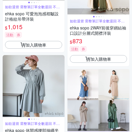
如欲退貨 需整筆訂單全數退回 不能
單退
ehka sopo 可愛泡泡感褶皺設
計格紋吊帶洋裝
如欲退貨 需整筆訂單全數退回 不能
單退
1,015
$
ehka sopo 2WAY前後穿綁結袖
口設計分層式開襟洋裝
活動
券
873
$
加入購物車
活動
券
加入購物車
如欲退貨 需整筆訂單全數退回 不能
單退
ehka sopo 休閒感腰部抽繩半