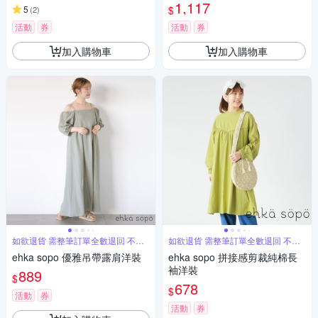
1,117
$
5
(
2
)
活動
券
活動
券
加入購物車
加入購物車
如欲退貨 需整筆訂單全數退回 不能
如欲退貨 需整筆訂單全數退回 不能
單退
單退
ehka sopo 優雅吊帶露肩洋裝
ehka sopo 拼接感剪裁純棉長
袖洋裝
889
$
678
$
活動
券
活動
券