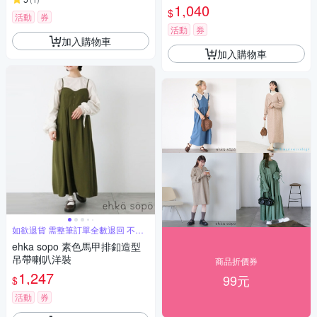
1,040
$
活動
券
活動
券
加入購物車
加入購物車
如欲退貨 需整筆訂單全數退回 不能
單退
ehka sopo 素色馬甲排釦造型
吊帶喇叭洋裝
商品折價券
1,247
99元
$
活動
券