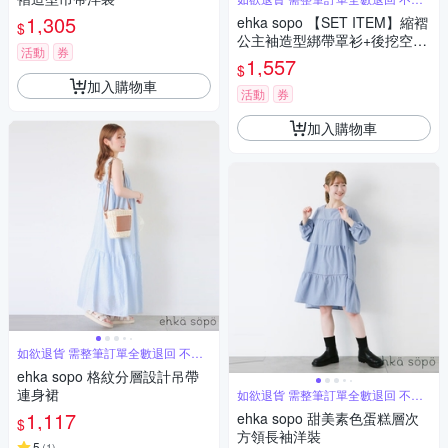
單退
1,305
ehka sopo 【SET ITEM】縮褶
$
公主袖造型綁帶罩衫+後挖空綁
活動
券
帶背心洋裝
1,557
$
加入購物車
活動
券
加入購物車
如欲退貨 需整筆訂單全數退回 不能
單退
ehka sopo 格紋分層設計吊帶
連身裙
如欲退貨 需整筆訂單全數退回 不能
單退
1,117
ehka sopo 甜美素色蛋糕層次
$
方領長袖洋裝
5
(
1
)