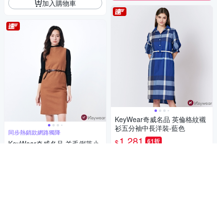
加入購物車
KeyWear奇威名品 英倫格紋襯
衫五分袖中長洋裝-藍色
同步熱銷款網路獨降
1,281
61折
$
KeyWear奇威名品 羊毛俐落小
立領無袖洋裝 -卡其色
限時下殺
券
560
61折
$
加入購物車
5
(
3
)
限時下殺
券
加入購物車