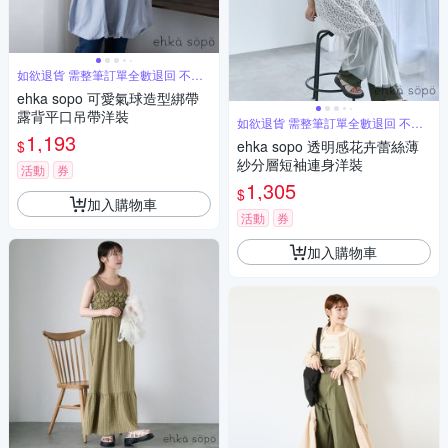
如欲退貨 需整筆訂單全數退回 不能
單退
ehka sopo 可愛氣球造型綁帶
露背平口吊帶洋裝
如欲退貨 需整筆訂單全數退回 不能
單退
1,193
$
ehka sopo 透明感花卉蕾絲薄
紗分層短袖連身洋裝
活動
券
1,305
$
加入購物車
活動
券
加入購物車