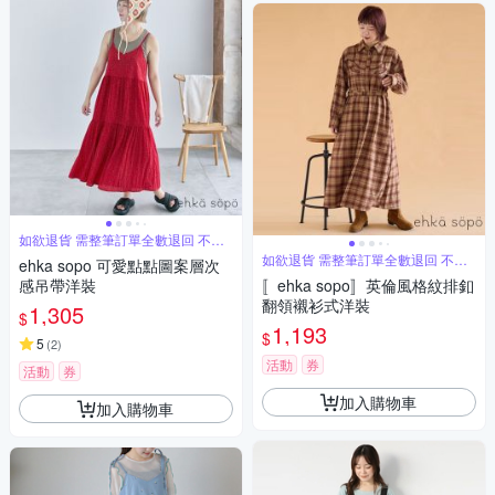
如欲退貨 需整筆訂單全數退回 不能
單退
如欲退貨 需整筆訂單全數退回 不能
ehka sopo 可愛點點圖案層次
單退
感吊帶洋裝
〚ehka sopo〛英倫風格紋排釦
翻領襯衫式洋裝
1,305
$
1,193
$
5
(
2
)
活動
券
活動
券
加入購物車
加入購物車