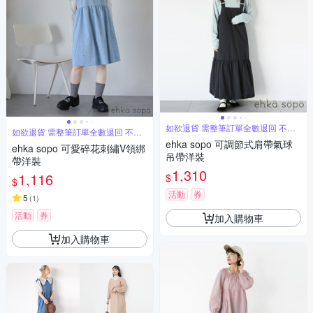
如欲退貨 需整筆訂單全數退回 不能
如欲退貨 需整筆訂單全數退回 不能
單退
單退
ehka sopo 可調節式肩帶氣球
ehka sopo 可愛碎花刺繡V領綁
吊帶洋裝
帶洋裝
1,310
1,116
$
$
活動
券
5
(
1
)
活動
券
加入購物車
加入購物車