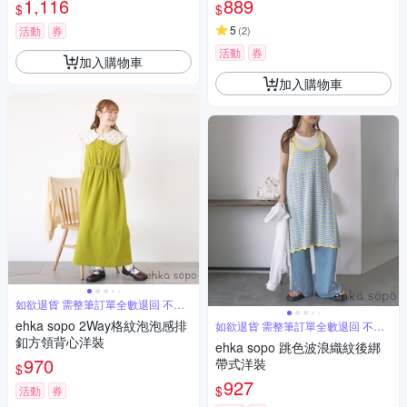
1,116
889
$
$
5
活動
券
(
2
)
活動
券
加入購物車
加入購物車
如欲退貨 需整筆訂單全數退回 不能
單退
ehka sopo 2Way格紋泡泡感排
如欲退貨 需整筆訂單全數退回 不能
單退
釦方領背心洋裝
ehka sopo 跳色波浪織紋後綁
970
帶式洋裝
$
927
$
活動
券