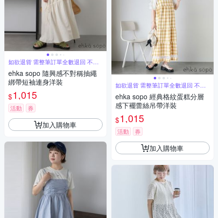
如欲退貨 需整筆訂單全數退回 不能
單退
ehka sopo 隨興感不對稱抽繩
綁帶短袖連身洋裝
如欲退貨 需整筆訂單全數退回 不能
單退
1,015
$
ehka sopo 經典格紋蛋糕分層
感下襬蕾絲吊帶洋裝
活動
券
1,015
$
加入購物車
活動
券
加入購物車