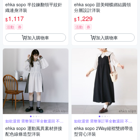
單退
單退
ehka sopo 半拉鍊翻領平紋針
ehka sopo 甜美蝴蝶綁結圓領
織連身洋裝
分層設計洋裝
1,117
1,229
$
$
活動
券
活動
券
加入購物車
加入購物車
如欲退貨 需整筆訂單全數退回 不能
如欲退貨 需整筆訂單全數退回 不能
單退
單退
ehka sopo 運動風異素材拼接
ehka sopo 2Way縮褶雙綁帶造
配色線條造型洋裝
型背心洋裝