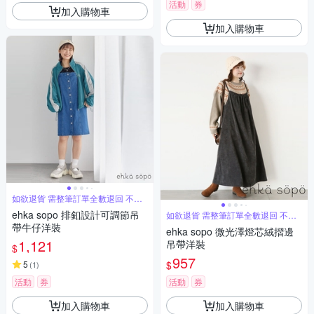
活動
券
加入購物車
加入購物車
如欲退貨 需整筆訂單全數退回 不能
單退
ehka sopo 排釦設計可調節吊
如欲退貨 需整筆訂單全數退回 不能
單退
帶牛仔洋裝
ehka sopo 微光澤燈芯絨摺邊
1,121
吊帶洋裝
$
957
$
5
(
1
)
活動
券
活動
券
加入購物車
加入購物車