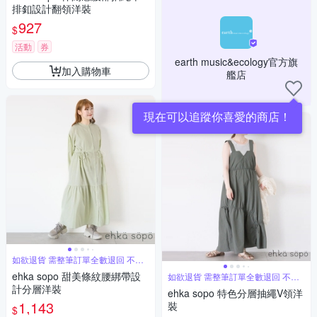
排釦設計翻領洋裝
927
$
活動
券
earth music&ecology官方旗
加入購物車
艦店
現在可以追蹤你喜愛的商店！
如欲退貨 需整筆訂單全數退回 不能
單退
ehka sopo 甜美條紋腰綁帶設
如欲退貨 需整筆訂單全數退回 不能
單退
計分層洋裝
ehka sopo 特色分層抽繩V領洋
1,143
裝
$