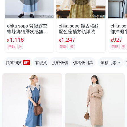
ehka sopo 背後露空
ehka sopo 復古格紋
ehka 
蝴蝶綁結層次感無袖
配色蓬袖方領洋裝
部抽繩
洋裝
領洋裝
1,116
1,247
927
$
$
$
活動
券
活動
券
活動
券
快速到貨
有現貨
挑戰低價
價格低到高
風格元素