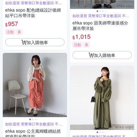
如欲退貨 需整筆訂單全數退回 不能
單退
ehka sopo 配色縫線設計後綁
結平口吊帶洋裝
如欲退貨 需整筆訂單全數退回 不能
單退
957
ehka sopo 甜美綁帶連接感分
$
層吊帶洋裝
活動
券
1,015
$
加入購物車
活動
券
加入購物車
如欲退貨 需整筆訂單全數退回 不能
單退
ehka sopo 公主風蝴蝶綁結抓
褶造型吊帶洋裝
如欲退貨 需整筆訂單全數退回 不能