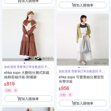
加入購物車
加入購物車
如欲退貨 需整筆訂單全數退回 不能
單退
如欲退貨 需整筆訂單全數退回 不能
ehka sopo 大翻領分層式剪裁
單退
純棉長袖洋裝-附襯裙
ehka sopo 可愛蕾絲分層造型
吊帶洋裝
819
$
956
$
活動
券
活動
券
加入購物車
加入購物車