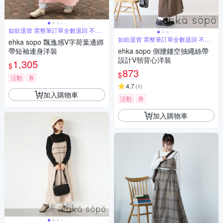
如欲退貨 需整筆訂單全數退回 不能
單退
如欲退貨 需整筆訂單全數退回 不能
ehka sopo 飄逸感V字荷葉邊綁
單退
帶短袖連身洋裝
ehka sopo 側腰鏤空抽繩絲帶
設計V領背心洋裝
1,305
$
873
$
活動
券
4.7
(
1
)
加入購物車
活動
券
加入購物車