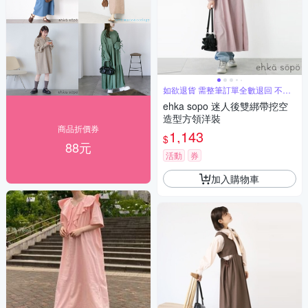
如欲退貨 需整筆訂單全數退回 不能
單退
ehka sopo 迷人後雙綁帶挖空
造型方領洋裝
商品折價券
1,143
$
88元
活動
券
加入購物車