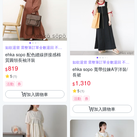
如欲退貨 需整筆訂單全數退回 不能
單退
ehka sopo 配色縫線拼接感棉
質圓領長袖洋裝
如欲退貨 需整筆訂單全數退回 不能
單退
819
$
ehka sopo 寬帶拉鍊A字洋裝/
長裙
5
(
1
)
1,310
$
活動
券
5
(
1
)
加入購物車
活動
券
加入購物車