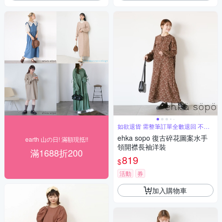
如欲退貨 需整筆訂單全數退回 不能
單退
ehka sopo 復古碎花圖案水手
earth 山の日! 滿額現抵!!
領開襟長袖洋裝
滿1688折200
819
$
活動
券
加入購物車