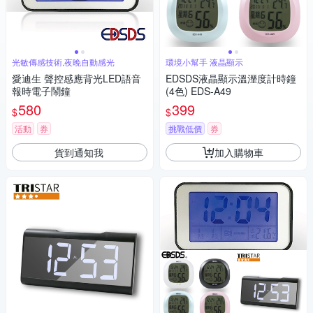
光敏傳感技術,夜晚自動感光
環境小幫手 液晶顯示
愛迪生 聲控感應背光LED語音
EDSDS液晶顯示溫溼度計時鐘
報時電子鬧鐘
(4色) EDS-A49
580
399
$
$
活動
券
挑戰低價
券
貨到通知我
加入購物車