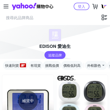
Yahoo購物中心
登入
EDISON 愛迪生
追蹤品牌
快速到貨
有現貨
挑戰低價
價格低到高
外框顏色
補貨中